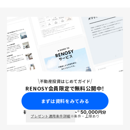
不動産投資はじめてガイド
RENOSY会員限定で無料公開中！
まずは資料をみてみる
※
初回面談で
ポイント
50,000
円分
PayPay
プレゼント適用条件詳細
※条件・上限あり