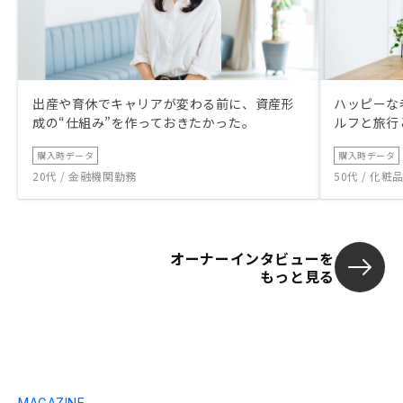
出産や育休でキャリアが変わる前に、資産形
ハッピーな
成の“仕組み”を作っておきたかった。
ルフと旅行
購入時データ
購入時データ
20代 / 金融機関勤務
50代 / 化
オーナーインタビューを
もっと見る
MAGAZINE