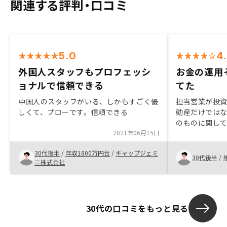
関連する評判・口コミ
5.0
4
外国人スタッフもプロフェッシ
お金の運用
ョナルで信頼できる
てた
中国人のスタッフがいる、しかもすごく優
担当営業が投
しくて、プローです。信頼できる
動産だけでは
のものに関し
2021年06月15日
たのはとても
ンルームの運
30代後半
/
年収1800万円台
/
キャップジェミ
すかった。テ
30代後半
/
ニ株式会社
介すると謳っ
ーが使われた
いるのか、経
30代の口コミをもっと見る