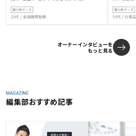
購入時データ
購入時データ
20代 / 金融機関勤務
50代 / 化
オーナーインタビューを
もっと見る
MAGAZINE
編集部おすすめ記事