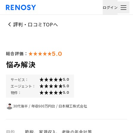
ログイン
評判・口コミTOPへ
5.0
総合評価：
悩み解決
サービス：
5.0
エージェント：
5.0
物件：
5.0
30代後半
/
年収600万円台
/
日本精工株式会社
目的
節税、 家賃収入、 老後の年金対策