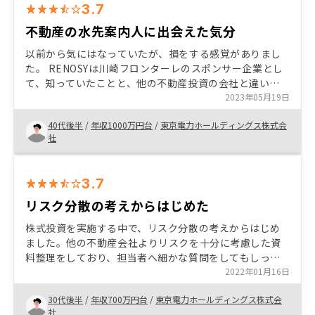
3.7
不動産の水先案内人に出会えた気分
以前から気にはなっていたが、損をする感覚がありまし
た。 RENOSYは川崎フロンターレのスポンサー企業とし
て、知っていたことと、他の不動産投資の会社と違い先
進的なイメージがあり、ラインの広告でAmazonのおま
2023年05月19日
けも後押し（笑）となり、話を聞くことにしました。 ご
40代後半
/
年収1000万円台
/
東京電力ホールディングス株式会
担当の方は、はじめに不動産投資の話をせず、世間話だ
社
けをしてくれました。営業の定石とはいえなかなかそれ
を実行できる営業マンは、いないため、ご本人の努力と
RENOSYの懐の深さを感じ。好印象になりました。 オス
3.7
スメは、こちらが納得するまで、しっかりと説明してく
れる事。 またRENOSY自体が海外不動産など投資先を広
リスク分散の考えからはじめた
げているため、各種情報をみるだけで世界が広がりま
株式投資を実施する中で、リスク分散の考えからはじめ
す。 残念だったのは、物件選びに時間がかけられなかっ
ました。他の不動産会社よりリスクを十分に考慮した資
た事です。私自身、早く先に進めたくなってしまった事
料整理をしており、担当者へ細かな質問をしてもしっか
もありますが、アプリで新着物件などを見られる今とな
りとした回答や補足説明をしてもらったため信頼して購
2022年01月16日
っては、最初からこのアプリで色々妄想したかったなと
入しました。
感じます。
30代後半
/
年収700万円台
/
東京電力ホールディングス株式会
社