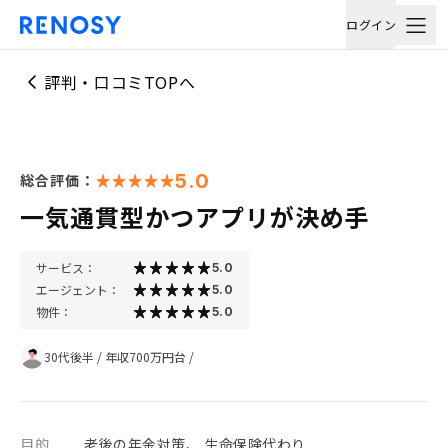
ログイン
評判・口コミTOPへ
5.0
総合評価：
一気通貫型かつアプリが決め手
サービス：
5.0
エージェント：
5.0
物件：
5.0
30代後半
/
年収700万円台
/
目的
老後の年金対策、 生命保険代わり