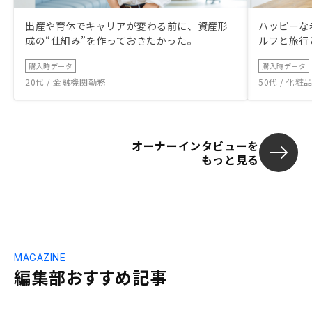
出産や育休でキャリアが変わる前に、資産形
ハッピーな
成の“仕組み”を作っておきたかった。
ルフと旅行
購入時データ
購入時データ
20代 / 金融機関勤務
50代 / 化
オーナーインタビューを
もっと見る
MAGAZINE
編集部おすすめ記事