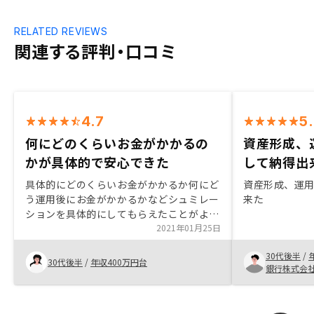
RELATED REVIEWS
関連する評判・口コミ
4.7
5
何にどのくらいお金がかかるの
資産形成、
かが具体的で安心できた
して納得出
具体的にどのくらいお金がかかるか何にど
資産形成、運
う運用後にお金がかかるかなどシュミレー
来た
ションを具体的にしてもらえたことがよか
ったです。他社のようにすぐ値引きします
2021年01月25日
などの交渉がなかったことも安心感があり
30代後半
/
ました。
30代後半
/
年収400万円台
銀行株式会