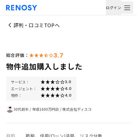
ログイン
評判・口コミTOPへ
3.7
総合評価：
物件追加購入しました
サービス：
3.0
エージェント：
4.0
物件：
4.0
30代前半
/
年収1600万円台
/
株式会社ディスコ
目的
節税、 信用(ローン)活用、 リスク分散