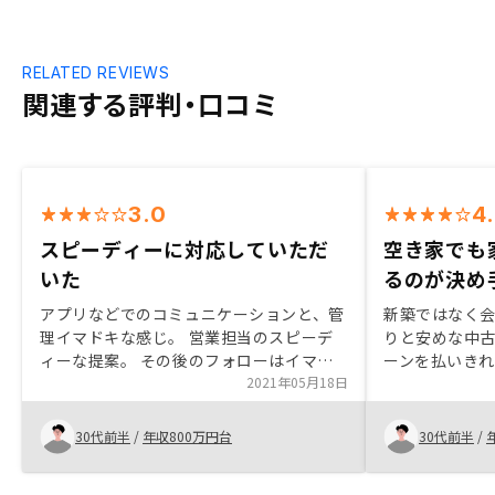
RELATED REVIEWS
関連する評判・口コミ
3.0
4
スピーディーに対応していただ
空き家でも
いた
るのが決め
アプリなどでのコミュニケーションと、管
新築ではなく
理イマドキな感じ。 営業担当のスピーデ
りと安めな中古
ィーな提案。 その後のフォローはイマイ
ーンを払いき
チ。Amazonギフト券のあげるあげる詐
2021年05月18日
る点が良かった
欺。こちらから催促ないと、渡す気ないで
には面着での
しょ？
スピード感には
30代前半
/
年収800万円台
30代前半
/
く丁寧に質問
った。 空き家