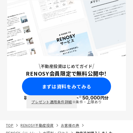
不動産投資はじめてガイド
RENOSY会員限定で無料公開中！
まずは資料をみてみる
※
初回面談で
ポイント
50,000
円分
PayPay
プレゼント適用条件詳細
※条件・上限あり
TOP
RENOSY不動産投資
お客様の声
RENOSY（リノシー）の評判・口コミ
物件追加購入しました