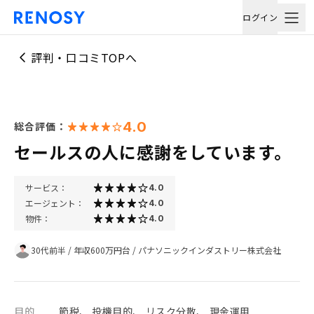
ログイン
評判・口コミTOPへ
4.0
総合評価：
セールスの人に感謝をしています。
サービス：
4.0
エージェント：
4.0
物件：
4.0
30代前半
/
年収600万円台
/
パナソニックインダストリー株式会社
目的
節税、 投機目的、 リスク分散、 現金運用