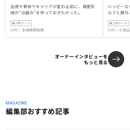
出産や育休でキャリアが変わる前に、資産形
ハッピーな
成の“仕組み”を作っておきたかった。
ルフと旅行
購入時データ
購入時データ
20代 / 金融機関勤務
50代 / 化
オーナーインタビューを
もっと見る
MAGAZINE
編集部おすすめ記事