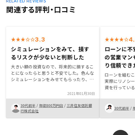
RELATED REVIEWS
関連する評判・口コミ
3.3
4
シミュレーションをみて、損す
ローンに不
るリスクが少ないと判断した
の営業マン
り信頼でき
大きい額の投資なので、将来的に損するこ
とになったらと思うと不安でした。色んな
ローンを組む
シミュレーションをみせてもらったり、
実際にリノシ
様々なケースについての質問に答えていた
資を行ってい
だくことで、損をするリスクは低いと判断
2021年01月30日
たので、信頼
し進めました。これがいいという型だけで
らいました。
なく、お客さんの意見に合わせた投資もで
30代前半
/
年収800万円台
/
三井住友信託銀
（保険内容を
30代前半
/
きるようにして欲しい
行株式会社
きるよう、内
良くなると思