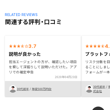
RELATED REVIEWS
関連する評判・口コミ
3.7
4
説明が良かった
プラットフ
担当エージェントの方が、確認したい項目
リスク分散を
を察して深掘りして説明いただけた。アプ
ることにしま
リでの確定申告
フォームが一
2020年04月23日
じ、RENOS
した。担当の
30代前半
/
ーズにお話を
30代前半
/
年収500万円台
式会社
す。