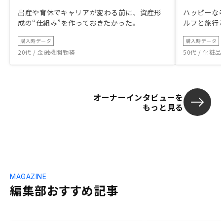
出産や育休でキャリアが変わる前に、資産形
ハッピーな
成の“仕組み”を作っておきたかった。
ルフと旅行
購入時データ
購入時データ
20代 / 金融機関勤務
50代 / 化
オーナーインタビューを
もっと見る
MAGAZINE
編集部おすすめ記事