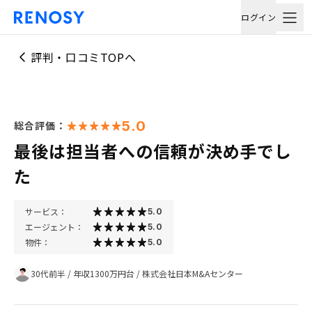
ログイン
評判・口コミTOPへ
5.0
総合評価：
最後は担当者への信頼が決め手でし
た
サービス：
5.0
エージェント：
5.0
物件：
5.0
30代前半
/
年収1300万円台
/
株式会社日本M&Aセンター