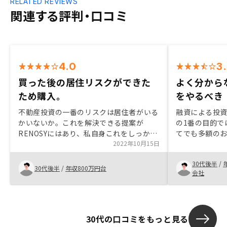
RELATED REVIEWS
関連する評判・口コミ
4.0
3
買った後の居住リスクができた
よく分から
ため購入。
をやるべき
不動産投資の一番のリスクは居住者がいる
融資による投
かいないか。これを解決できる提案が
の1番の目的で
RENOSYにはあり、私自身これをしっかり
てでも多額のお
解決できれば税金対策も含めて投資をした
2022年10月15日
な支払いは発
かったという経緯があった。そのため今回
から毎月払っ
30代後半
/
御社を選んだ。
か分からない
30代後半
/
年収800万円台
会社
ではないでしょ
で真剣に付き
たから私は信頼
30代の口コミをもっと見る