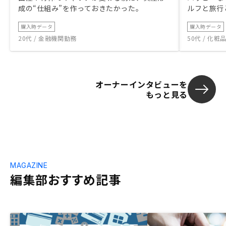
成の“仕組み”を作っておきたかった。
ルフと旅行
購入時データ
購入時データ
20代 / 金融機関勤務
50代 / 化
オーナーインタビューを
もっと見る
MAGAZINE
編集部おすすめ記事