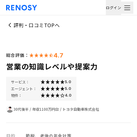
ログイン
評判・口コミTOPへ
4.7
総合評価：
営業の知識レベルや提案力
サービス：
5.0
エージェント：
5.0
物件：
4.0
30代後半
/
年収1100万円台
/
トヨタ自動車株式会社
目的
節税、 老後の年金対策