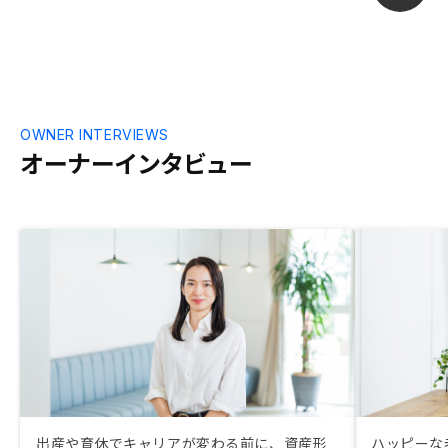
OWNER INTERVIEWS
オーナーインタビュー
出産や育休でキャリアが変わる前に、資産形
ハッピーな