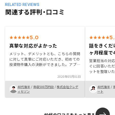
RELATED REVIEWS
関連する評判・口コミ
5.0
5
真摯な対応がよかった
話をきくだ
ヶ月程度で
メリット、デメリットとも、こちらの質問
に対して真摯にご対応いただき、初めての
営業担当の対
投資物件購入の決断ができました。アプリ
ぐに回答いた
での物件情報がもっと充実すると、次回の
ットを整理い
物件購入に役立つと思います。
2020年05月01日
断ができまし
いませんでし
40代後半
/
年収500万円台
/
株式会社クレデ
40代後半
/
メリットが感
ィセゾン
ート
リノシー以外
きる。
40代の口コミをもっと見る