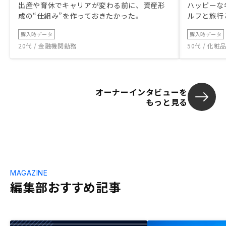
出産や育休でキャリアが変わる前に、資産形
ハッピーな
成の“仕組み”を作っておきたかった。
ルフと旅行
購入時データ
購入時データ
20代 / 金融機関勤務
50代 / 化
オーナーインタビューを
もっと見る
MAGAZINE
編集部おすすめ記事