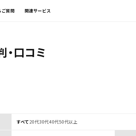
るご質問
関連サービス
判・口コミ
すべて
20代
30代
40代
50代以上