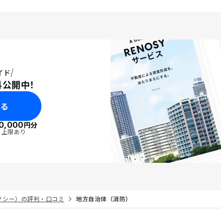
イド
料公開中！
みる
0,000
円分
・上限あり
リノシー）の評判・口コミ
地方自治体（消防）