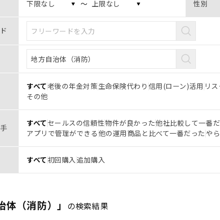
〜
性別
ド
すべて
老後の年金対策
生命保険代わり
信用(ローン)活用
リス
その他
すべて
セールスの信頼性
物件が良かった
他社比較して一番
手
アプリで管理ができる
他の運用商品と比べて一番だった
や
すべて
初回購入
追加購入
治体（消防）」
の検索結果