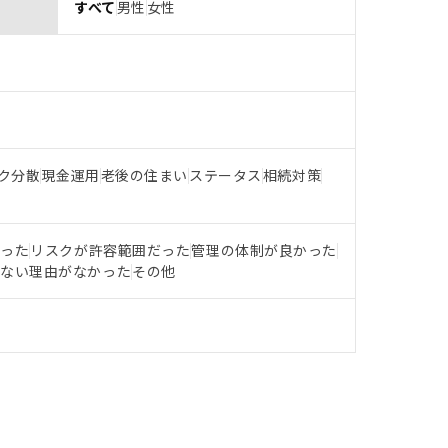
すべて
男性
女性
ク分散
現金運用
老後の住まい
ステータス
相続対策
だった
リスクが許容範囲だった
管理の体制が良かった
らない理由がなかった
その他