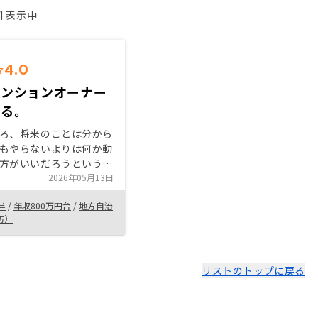
1件表示中
4.0
マンションオーナー
れる。
ろ、将来のことは分から
もやらないよりは何か動
方がいいだろうという軽
始めた。オーナーズパー
2026年05月13日
所有欲的なところも含め
半
/
年収800万円台
/
地方自治
って良かったのかなと思
防）
リストのトップに戻る