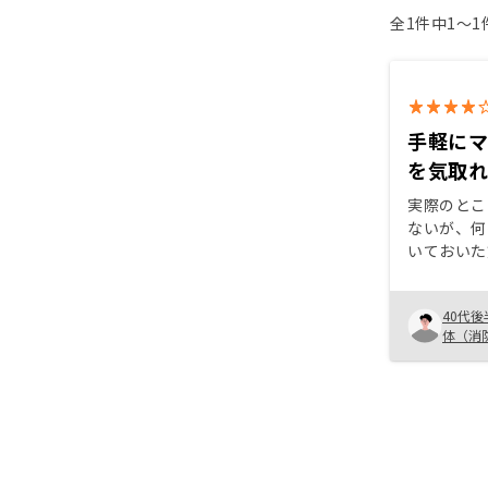
全1件中1〜
手軽に
を気取
実際のとこ
ないが、何
いておいた
い気持ちで
ティなどの
40代後
て、今は買
体（消
っている。