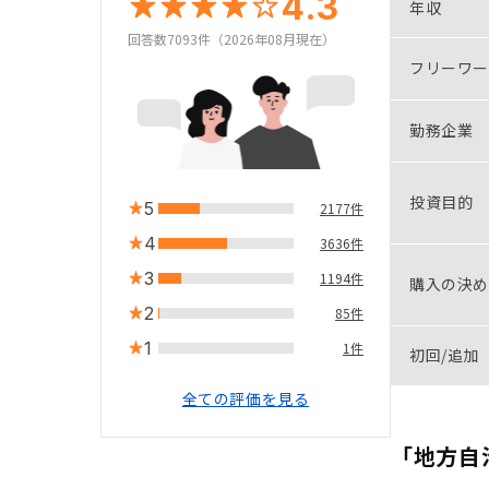
4.3
年収
回答数7093件（2026年08月現在）
フリーワー
勤務企業
投資目的
5
2177件
4
3636件
3
1194件
購入の決め
2
85件
1
1件
初回/追加
全ての評価を見る
「地方自