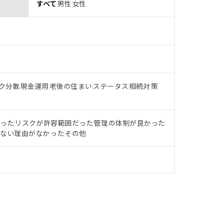
すべて
男性
女性
ク分散
現金運用
老後の住まい
ステータス
相続対策
だった
リスクが許容範囲だった
管理の体制が良かった
らない理由がなかった
その他