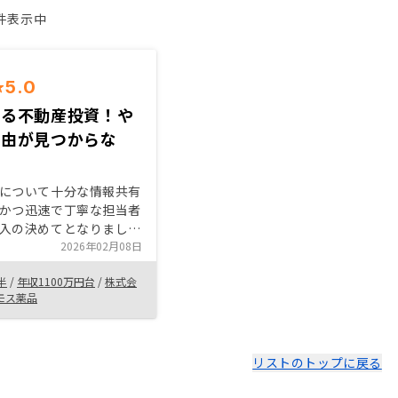
1件表示中
5.0
きる不動産投資！や
理由が見つからな
について十分な情報共有
かつ迅速で丁寧な担当者
入の決めてとなりまし
御社のビジネスモデルも
2026年02月08日
した。よって、これから
半
/
年収1100万円台
/
株式会
人、同僚に紹介していき
モス薬品
なセールスもなく、納得
ることができました。
当者に出会うことができ
口コミの評判をみるとバ
リストのトップに戻る
じます。御社の成長を願
化、平準化をお願いしま