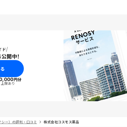
イド
料公開中！
みる
0,000
円分
・上限あり
リノシー）の評判・口コミ
株式会社コスモス薬品