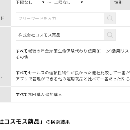
〜
性別
ド
すべて
老後の年金対策
生命保険代わり
信用(ローン)活用
リス
その他
すべて
セールスの信頼性
物件が良かった
他社比較して一番
手
アプリで管理ができる
他の運用商品と比べて一番だった
や
すべて
初回購入
追加購入
社コスモス薬品」
の検索結果