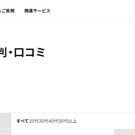
るご質問
関連サービス
判・口コミ
すべて
20代
30代
40代
50代以上