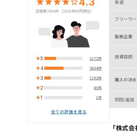
4.3
年収
回答数7084件（2026年08月現在）
フリーワー
勤務企業
投資目的
5
2172件
4
3634件
3
1192件
購入の決め
2
85件
1
1件
初回/追加
全ての評価を見る
「株式会