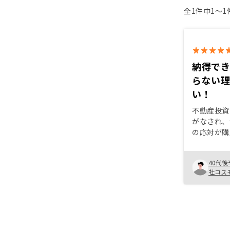
全1件中1〜
納得で
らない
い！
不動産投資
がなされ、
の応対が購
た。また、
共感できま
40代後
は周囲の友
社コス
ます。強引
して購入す
私は良い担
ましたが、
ラツキを感
って、標準