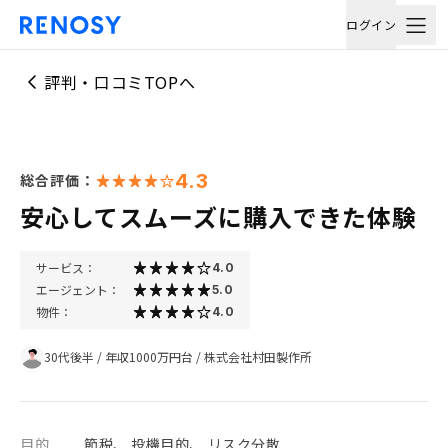
ログイン
評判・口コミTOPへ
4.3
総合評価：
安心してスムーズに購入できた体験
サービス：
4.0
エージェント：
5.0
物件：
4.0
30代後半
/
年収1000万円台
/
株式会社村田製作所
目的
節税、 投機目的、 リスク分散