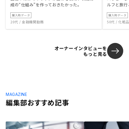
成の“仕組み”を作っておきたかった。
ルフと旅行
購入時データ
購入時データ
20代 / 金融機関勤務
50代 / 化
オーナーインタビューを
もっと見る
MAGAZINE
編集部おすすめ記事