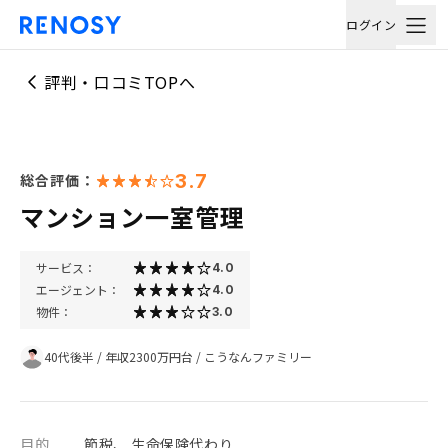
ログイン
評判・口コミTOPへ
3.7
総合評価：
マンション一室管理
サービス：
4.0
エージェント：
4.0
物件：
3.0
40代後半
/
年収2300万円台
/
こうなんファミリー
目的
節税、 生命保険代わり