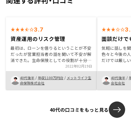
関連する評判・口コミ
3.7
3
資産運用のリスク管理
面談だけで
最初は、ローンを借りるということが不安
気軽に話しを
だったが営業担当者の話を聞いて不安が解
色々と今後の
消できた。生命保険としての役割が十分あ
だけでは厳し
りリスクを管理する意味もあったと思いま
2022年02月19日
いただいたこと
す。中古マンションというリスクもあるが
を途中でリス
40代後半
/
年収1100万円台
/
メットライフ生
40代後半
/
メリットもありいい話に巡り合えたと思い
由度の高いが
命保険株式会社
会社会社
ます。
色々と把握し
ばならない為
あげると助か
40代の口コミをもっと見る