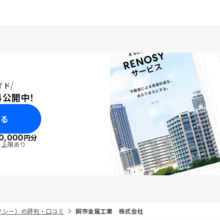
イド
料公開中！
みる
0,000
円分
・上限あり
リノシー）の評判・口コミ
銅市金属工業 株式会社