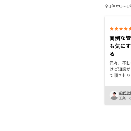
全1件中1〜
面倒な
も気に
る
元々、不動
けど知識が
て頂き判り
室時の対応
で手間がか
40代後
ットと感じ
工業 
るので他の
で興味があ
考えてます