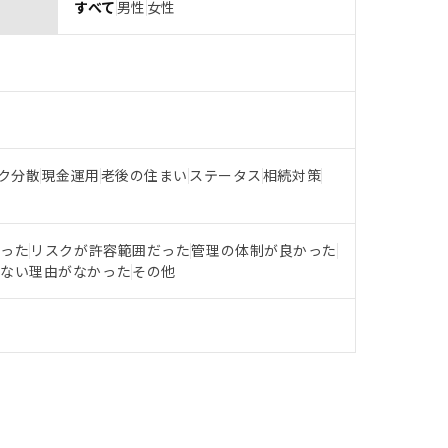
すべて
男性
女性
ク分散
現金運用
老後の住まい
ステータス
相続対策
だった
リスクが許容範囲だった
管理の体制が良かった
らない理由がなかった
その他