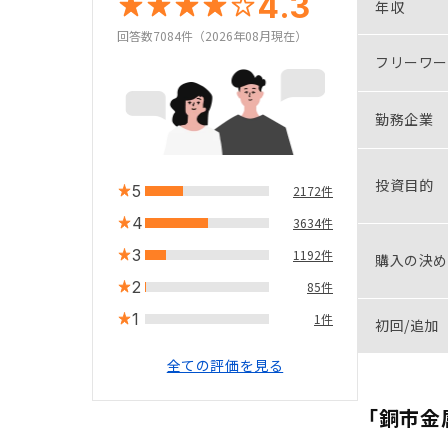
4.3
年収
回答数7084件（2026年08月現在）
フリーワー
勤務企業
投資目的
5
2172件
4
3634件
3
1192件
購入の決め
2
85件
1
1件
初回/追加
全ての評価を見る
「銅市金