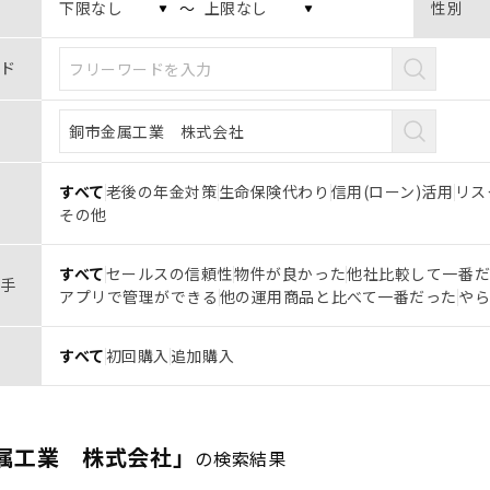
〜
性別
ド
すべて
老後の年金対策
生命保険代わり
信用(ローン)活用
リス
その他
すべて
セールスの信頼性
物件が良かった
他社比較して一番
手
アプリで管理ができる
他の運用商品と比べて一番だった
や
すべて
初回購入
追加購入
属工業 株式会社」
の検索結果