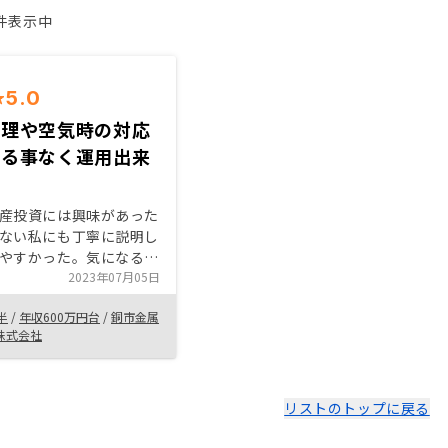
1件表示中
5.0
管理や空気時の対応
する事なく運用出来
産投資には興味があった
ない私にも丁寧に説明し
やすかった。気になる空
や管理もお任せ出来るの
2023年07月05日
からないのが最大のメリ
半
/
年収600万円台
/
銅市金属
た。保険感覚で運用出来
株式会社
人にも勧められそうなの
る人には勧めていこうと
。
リストのトップに戻る