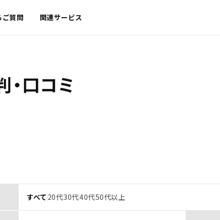
るご質問
関連サービス
判・口コミ
すべて
20代
30代
40代
50代以上