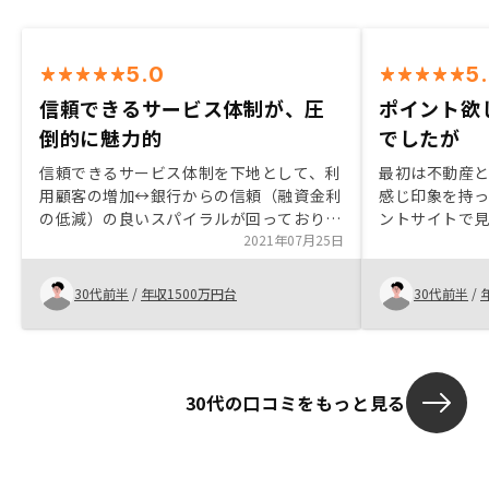
5.0
5
信頼できるサービス体制が、圧
ポイント欲
倒的に魅力的
でしたが
信頼できるサービス体制を下地として、利
最初は不動産
用顧客の増加↔銀行からの信頼（融資金利
感じ印象を持
の低減）の良いスパイラルが回っており、
ントサイトで
他社比較すると圧倒的に魅力を感じる。
2021年07月25日
ポイントだけ
ました。しか
変わり、また
30代前半
/
年収1500万円台
30代前半
/
リスク・ベネ
られたので、
30代の口コミをもっと見る