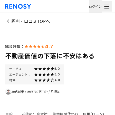
ログイン
評判・口コミTOPへ
4.7
総合評価：
不動産価値の下落に不安はある
サービス：
5.0
エージェント：
5.0
物件：
4.0
30代前半
/
年収700万円台
/
防衛省
目的
老後の年金対策、 生命保険代わり、 信用(ローン)