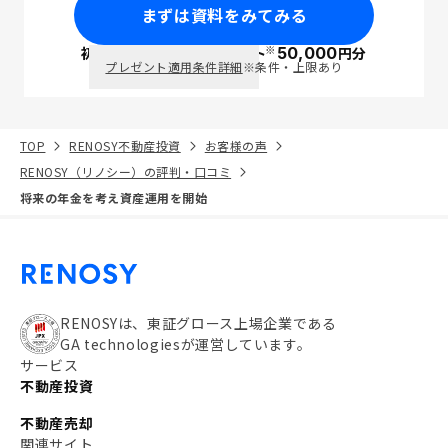
まずは資料をみてみる
※
初回面談で
ポイント
50,000
円分
PayPay
プレゼント適用条件詳細
※条件・上限あり
TOP
RENOSY不動産投資
お客様の声
RENOSY（リノシー）の評判・口コミ
将来の年金を考え資産運用を開始
RENOSYは、東証グロース上場企業である
GA technologiesが運営しています。
サービス
不動産投資
不動産売却
関連サイト