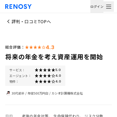
ログイン
評判・口コミTOPへ
4.3
総合評価：
将来の年金を考え資産運用を開始
サービス：
5.0
エージェント：
4.0
物件：
4.0
30代前半
/
年収500万円台
/
カシオ計算機株式会社
目的
老後の年金対策、 生命保険代わり、 リスク分散