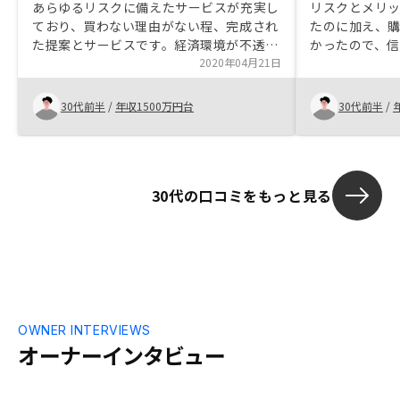
あらゆるリスクに備えたサービスが充実し
リスクとメリ
ており、買わない理由がない程、完成され
たのに加え、
た提案とサービスです。経済環境が不透明
かったので、
で自分の資産は自分で守り増やす時代にお
2020年04月21日
た。また、購
いて、買わないよりも買う事でリスク分散
かりサポート
になると思います。不動産に対する情報発
しています。
30代前半
/
年収1500万円台
30代前半
/
信を動画配信してほしいなと思います。ま
ビスの利用に
た、購入前はもちろん、購入後まで疑問質
問は数多くあります。チャット形式で質問
を送り、担当以外でも答えて頂けるシステ
30代の口コミをもっと見る
ムがあると非常に安心します。
OWNER INTERVIEWS
オーナーインタビュー