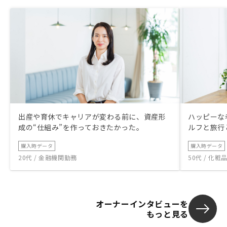
出産や育休でキャリアが変わる前に、資産形
ハッピーな
成の“仕組み”を作っておきたかった。
ルフと旅行
購入時データ
購入時データ
20代 / 金融機関勤務
50代 / 化
オーナーインタビューを
もっと見る