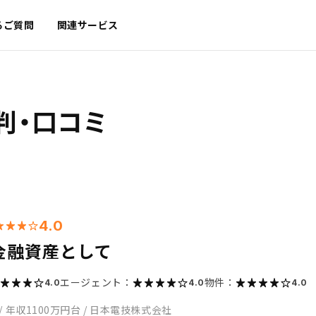
るご質問
関連サービス
判・口コミ
4.0
金融資産として
エージェント：
物件：
4.0
4.0
4.0
/
年収1100万円台
/
日本電技株式会社