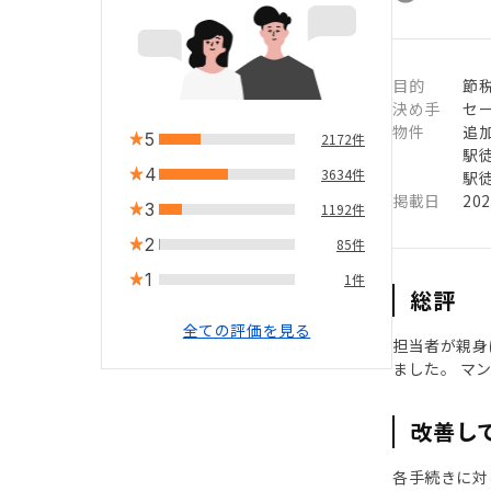
目的
節税
決め手
セ
物件
追
5
2172件
駅徒
4
3634件
駅徒
掲載日
20
3
1192件
2
85件
1
1件
総評
全ての評価を見る
担当者が親身
ました。 マ
改善し
各手続きに対