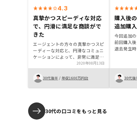
4.3
真摯かつスピーディな対応
購入後
で、円滑に満足な商談がで
追加購
きた
今回追加の
前回購入後
エージェントの方々の真摯かつスピ
退去発生時
ーディーな対応と、円滑なコミュニ
だったので
ケーションによって、非常に満足の
決めました
いく商談ができました。ありがとう
2020年08月13日
含め丁寧に
ございました。
できました
30代後半
/
年収1600万円台
30代後
30代の口コミをもっと見る