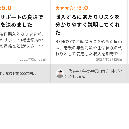
5.0
3.0
のサポートの良さで
購入するにあたりリスクを
入を決めました
分かりやすく説明してくれ
た
物件購入となりますが、
のサポート(総会案内や
RENOSYで不動産投資を始めた理由
の連絡など)がスムーズ
は、老後の年金対策や生命保険の代
RENOSYでの追加購入を
わりとして安定した収入を期待でき
。初回購入時にはリスク
2022年05月05日
ることと、信頼性の高いセールスと
2024年03月26日
説明いただき不安を払拭
良質な物件を提供しており、アプリ
。
30代後半
/
年収500万円台
/
日本ディ
で簡単に管理できることがよかった
半
/
年収1億1000万円台
クス株式会社
です。また、購入後のアフターサー
ビスも良いです。