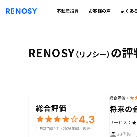
不動産投資
お客様の声
よくあ
RENOSY
の評
（リノシー）
総合評価：
総合評価
将来の
4.3
サービス：
回答数7084件（2026年08月現在）
30代後半