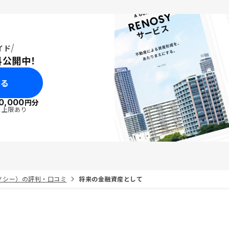
イド
料公開中！
みる
0,000
円分
・上限あり
リノシー）の評判・口コミ
将来の金融資産として