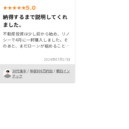
5.0
納得するまで説明してくれ
ました。
不動産投資は少し前から始め、リノ
シーで4月に一軒購入しました。そ
のあと、まだローンが組めることが
分かりましたので、その流れでもう
一軒購入することとしました。購入
2024年07月17日
に至るまでしっかりと説明していた
だき、納得することが出来ました。
30代後半
/
年収800万円台
/
朝日イン
特にございません。
テック