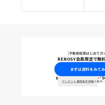
不動産投資はじめてガ
RENOSY会員限定で無
まずは資料をみて
※
初回面談で
ポイント
5
PayPay
プレゼント適用条件詳細
※条件