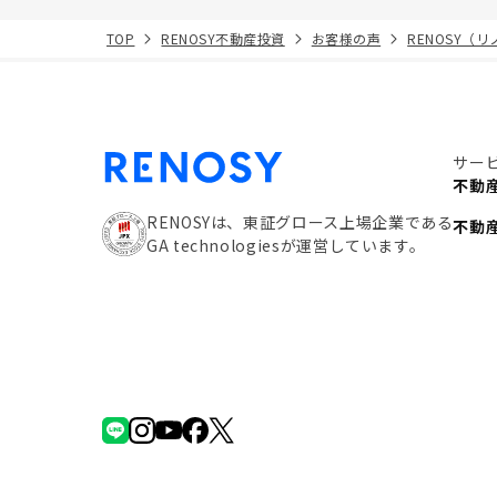
TOP
RENOSY不動産投資
お客様の声
RENOSY（
サー
不動
RENOSYは、東証グロース上場企業である
不動
GA technologiesが運営しています。