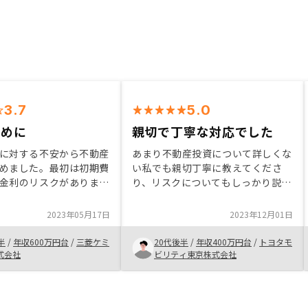
3.7
5.0
ために
親切で丁寧な対応でした
に対する不安から不動産
あまり不動産投資について詳しくな
めました。最初は初期費
い私でも親切丁寧に教えてくださ
金利のリスクがありまし
り、リスクについてもしっかり説明
に獲得できるリターンは
してくださるので安心してお任せで
です。また、各種年金制
きました。 将来的なことを考え、
2023年05月17日
2023年12月01日
獲得できる資金は多くな
長い目で考えている方にはとても良
己資金を使わずに将来の
いのではないかと思います。これか
半
/
年収600万円台
/
三菱ケミ
20代後半
/
年収400万円台
/
トヨタモ
ることは魅力です。ぜひ
らが楽しみです。
式会社
ビリティ東京株式会社
じめてほしいです。