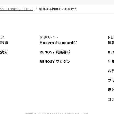
リノシー）の評判・口コミ
納得する提案をいただけた
ビス
関連サイト
RE
産投資
Modern Standard
運
産売却
RENOSY 利諾喜
RE
RENOSY マガジン
利
お
プ
反
コ