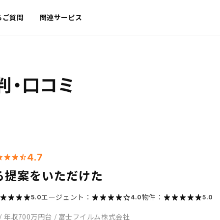
るご質問
関連サービス
判・口コミ
4.7
る提案をいただけた
エージェント：
物件：
5.0
4.0
5.0
/
年収700万円台
/
富士フイルム株式会社