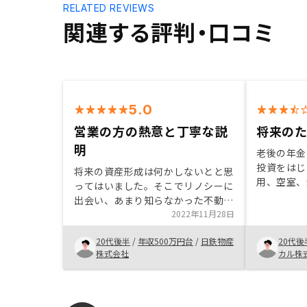
RELATED REVIEWS
関連する評判・口コミ
5.0
営業の方の熱意と丁寧な説
将来の
明
老後の年金
投資をはじ
将来の資産形成は何かしないとと思
用、空室、
ってはいました。そこでリノシーに
たが、老後
出会い、あまり知らなかった不動産
大きいもの
投資のことを丁寧に教えて頂き、自
2022年11月28日
度では将来
分自身とてもメリットのある商材だ
いので、自
20代後半
/
年収500万円台
/
日鉄物産
20代後
と感じました。そして営業担当の方
準備ができ
株式会社
カル株
の熱意に感動しました。購入後のサ
皆さんもは
ポートも手厚く、これからも資産形
成のサポートをして頂きたいと思い
ます。