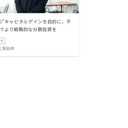
の”キャピタルゲインを目的に、不
でより戦略的な分散投資を
ータ
IT企業勤務