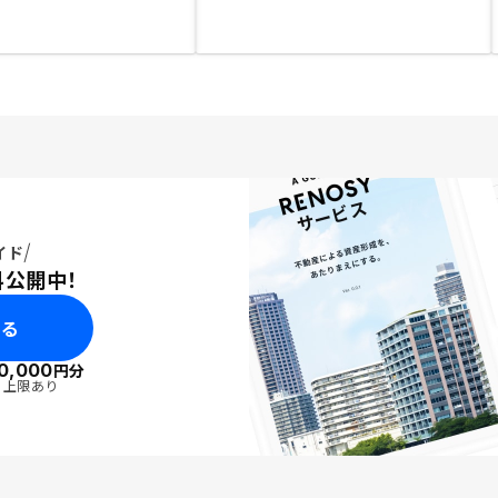
イド
料公開中！
みる
0,000
円分
・上限あり