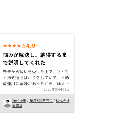
4.0
悩みが解決し、納得するま
で説明してくれた
先輩から誘いを受けた上で、もとも
と株式運用ばかりをしていて、不動
産運用に興味があったから。購入を
してみて、アプリで運用できるから
2026年05月03日
楽だしわからない点があれば担当の
20代後半
/
年収700万円台
/
株式会社
方にすぐ聞けるというところが良い
博報堂
点だと感じている。