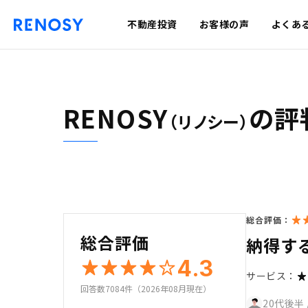
不動産投資
お客様の声
よくあ
RENOSY
の評
（リノシー）
総合評価：
総合評価
納得す
4.3
サービス：
回答数7084件（2026年08月現在）
20代後半