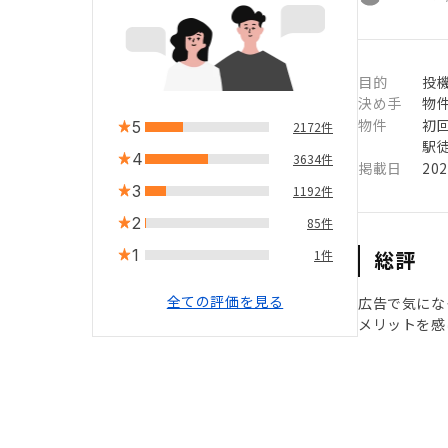
目的
投
決め手
物
物件
初
5
2172件
駅徒
4
3634件
掲載日
20
3
1192件
2
85件
1
総評
1件
全ての評価を見る
広告で気にな
メリットを感