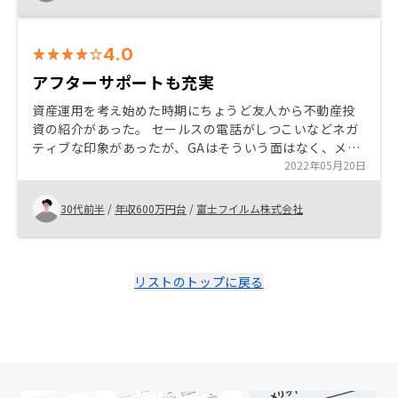
か利益が出る状態になるのが良いです。
4.0
アフターサポートも充実
資産運用を考え始めた時期にちょうど友人から不動産投
資の紹介があった。 セールスの電話がしつこいなどネガ
ティブな印象があったが、GAはそういう面はなく、メリ
ットデメリットをしっかりとお話しいただけ、またアフ
2022年05月20日
ターサポートも充実しているので安心して運用できると
思えた。
30代前半
/
年収600万円台
/
富士フイルム株式会社
リストのトップに戻る