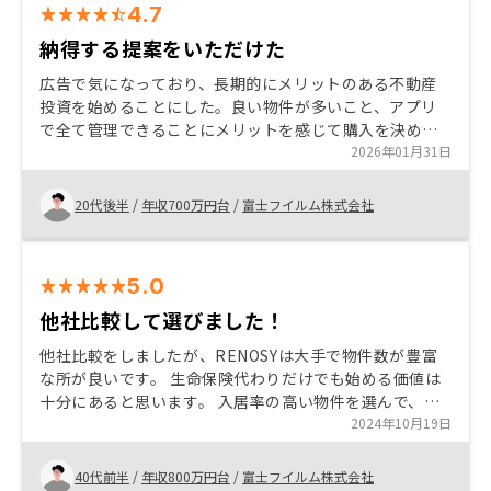
4.7
納得する提案をいただけた
広告で気になっており、長期的にメリットのある不動産
投資を始めることにした。良い物件が多いこと、アプリ
で全て管理できることにメリットを感じて購入を決め
た。空室リスクを心配していたが、市場動向からリスク
2026年01月31日
が少ないことを説明受けて安心した。
20代後半
/
年収700万円台
/
富士フイルム株式会社
5.0
他社比較して選びました！
他社比較をしましたが、RENOSYは大手で物件数が豊富
な所が良いです。 生命保険代わりだけでも始める価値は
十分にあると思います。 入居率の高い物件を選んで、管
理もしてもらえば、楽に安定して運用できると思いま
2024年10月19日
す。 価格の落ちにくい物件を選べば、ほったらかしでも
家賃収入の一部でローン元金が減っていき、いつの間に
40代前半
/
年収800万円台
/
富士フイルム株式会社