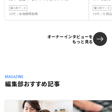
購入時データ
購入時データ
20代 / 金融機関勤務
50代 / 化
オーナーインタビューを
もっと見る
MAGAZINE
編集部おすすめ記事