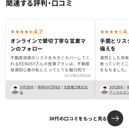
関連する評判・口コミ
4.7
4
オンラインで懇切丁寧な営業マ
手間とリス
ンのフォロー
備えを
不動産投資のリスクを大きくカバーしてく
漠然とした将
れるRENOSYさんの投資プランは、不動産
思っていたと
投資初心者の私にとってとても魅力的でし
をもちました
た。不動産に入居者がいない場合、賃料が
2023年02月06日
の不安だらけ
入らないのが大きなリスクだと感じていた
不安が解消さ
30代前半
/
年収600万円台
/
北陸電力株式会
30代前半
/
ところ、少ない掛金で賃料を補償してくれ
ちになりまし
社
ディカルセ
ることが決め手でした。担当の営業マンも
まり時間がか
どんな質問にでも懇切丁寧に対応してくれ
での不動産投
ました。福岡の不動産を購入したのです
イナスになる
が、東京の不動産と比較して検討する資料
の面でも助か
30代の口コミをもっと見る
が少なく感じました。