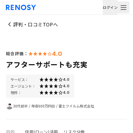
ログイン
評判・口コミTOPへ
4.0
総合評価：
アフターサポートも充実
サービス：
4.0
エージェント：
4.0
物件：
4.0
30代前半
/
年収600万円台
/
富士フイルム株式会社
目的
信用(ローン)活用、 リスク分散