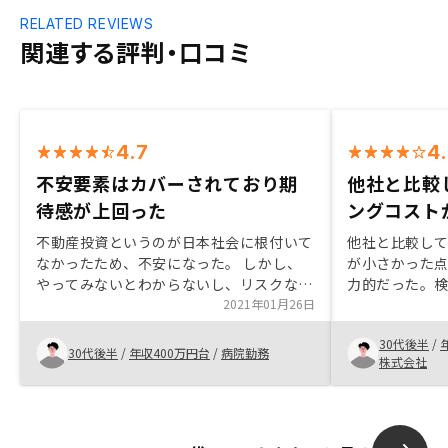
RELATED REVIEWS
関連する評判・口コミ
4.7
4
不安要素はカバーされており期
他社と比較
待感が上回った
ングコスト
不動産投資というのが日本社会に根付いて
他社と比較し
なかったため、不安になった。 しかし、
が小さかった
やってみないとわからないし、リスクなど
力的だった。
の不安要素はカバーされているため、期待
2021年01月26日
担当から3,4
感の方が上回り、購入させてもらいまし
確認してから
30代後半
/
た。 コロナの影響がなければ、実際の物
物件一覧など
30代後半
/
年収400万円台
/
病院勤務
株式会社
件まで見に行って見たかったです。早く売
できたらなお
りたいのはわかりますが、急かされてる感
がありましたが、一度期間を置いて再度ど
うですか？と連絡した方が良いかと思いま