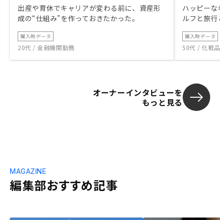
出産や育休でキャリアが変わる前に、資産形
ハッピーな
成の“仕組み”を作っておきたかった。
ルフと旅行
購入時データ
購入時データ
20代 / 金融機関勤務
50代 / 化
オーナーインタビューを
もっと見る
MAGAZINE
編集部おすすめ記事