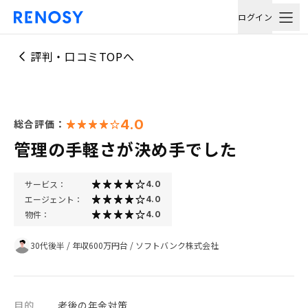
ログイン
評判・口コミTOPへ
4.0
総合評価：
管理の手軽さが決め手でした
サービス：
4.0
エージェント：
4.0
物件：
4.0
30代後半
/
年収600万円台
/
ソフトバンク株式会社
目的
老後の年金対策