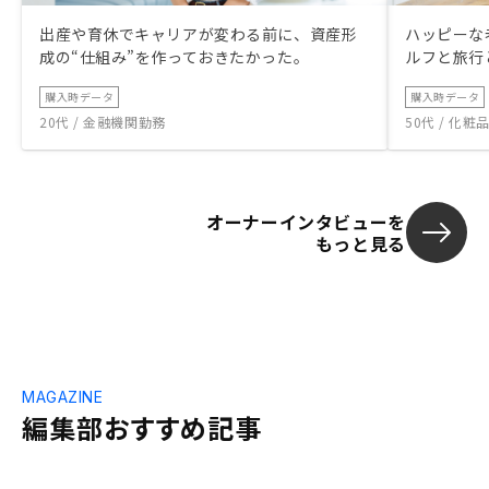
出産や育休でキャリアが変わる前に、資産形
ハッピーな
成の“仕組み”を作っておきたかった。
ルフと旅行
購入時データ
購入時データ
20代 / 金融機関勤務
50代 / 化
オーナーインタビューを
もっと見る
MAGAZINE
編集部おすすめ記事