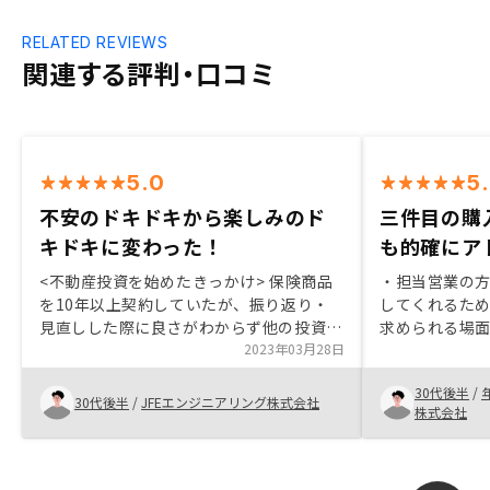
RELATED REVIEWS
関連する評判・口コミ
5.0
5
不安のドキドキから楽しみのド
三件目の購
キドキに変わった！
も的確にア
<不動産投資を始めたきっかけ> 保険商品
・担当営業の
を10年以上契約していたが、振り返り・
してくれるた
見直しした際に良さがわからず他の投資商
求められる場
品を探して <購入を決めたきっかけ> 担当
2023年03月28日
になりました。
営業の方が不安点・疑問点に迅速かつ的確
ルが高く、一
30代後半
/
な対応で圧倒的に安心感がある所。 余計
迷う暇がない
30代後半
/
JFEエンジニアリング株式会社
株式会社
な話や無理な営業は無く、分かりやすい説
り添いながら
明でスムーズに取引が行える所。
良いと感じて