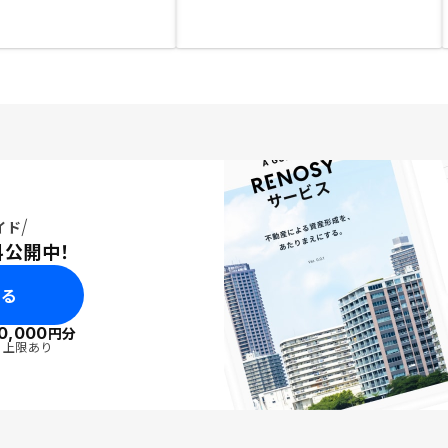
イド
料公開中！
みる
0,000
円分
・上限あり