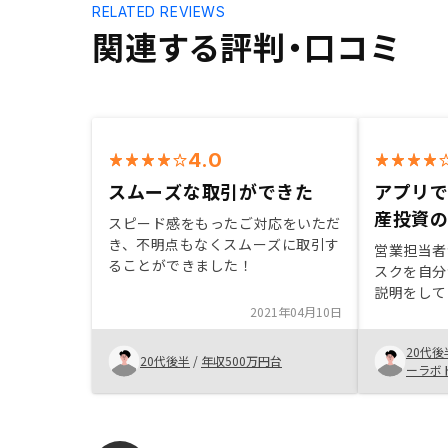
RELATED REVIEWS
関連する評判・口コミ
4.0
スムーズな取引ができた
アプリ
産投資
スピード感をもったご対応をいただ
き、不明点もなくスムーズに取引す
営業担当者
ることができました！
スクを自分
説明をして
2021年04月10日
の抵抗もな
かけとなり
20代後
ジが付きが
20代後半
/
年収500万円台
ーラボ
が、その持
様々な利点
みることも
紹介のスム