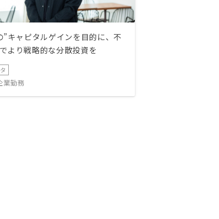
の”キャピタルゲインを目的に、不
でより戦略的な分散投資を
ータ
IT企業勤務