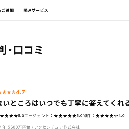
るご質問
関連サービス
判・口コミ
4.7
ないところはいつでも丁寧に答えてくれ
エージェント：
物件：
5.0
5.0
4.0
/
年収500万円台
/
アクセンチュア株式会社