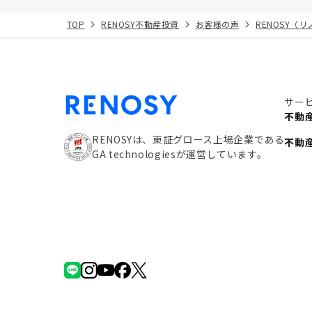
TOP
RENOSY不動産投資
お客様の声
RENOSY（
サー
不動
RENOSYは、東証グロース上場企業である
不動
GA technologiesが運営しています。