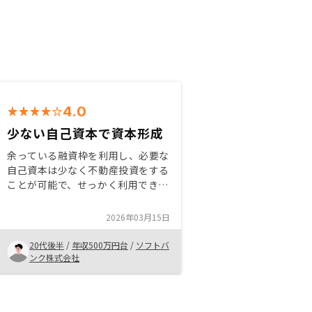
4.0
少ない自己資本で資本形成
余っている融資枠を利用し、必要な
自己資本は少なく不動産投資をする
ことが可能で、せっかく利用できる
ローン枠を効果的に使用することが
できるという説明が印象深い。ま
2026年03月15日
た、不動産投資による節税効果や将
来的な試算の構築の説明から物件の
20代後半
/
年収500万円台
/
ソフトバ
選定まで丁寧にしてくれたために信
ンク株式会社
用できた。