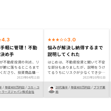
4.3
3.0
で手軽に管理！不動
悩みが解決し納得するまで
の決め手
説明してくれた
が不動産投資の利点、リ
はじめは、不動産投資と聞いて不安
が腑に落ちるところまで
な部分もありましたが、説明をうけ
くださり、投資商品購入
てるうちにリスクが少なくでき少額
くなり今回購入するきっ
2023年04月11日
からはじめられるところに魅力を感
2023年10月01日
ました。 勝手なイメー
じました。 また、管理をすべてリ
半
/
年収400万円台
/
コカ・コ
20代後半
/
年収400万円台
/
プラザ薬
ちな商品ではあります
ノシーさんがしてくれるところが1
トラーズジャパン株式会社
局
ち方や考え方によって
番自分としては楽な部分です
があることを一度聞いて
いいと思います！ 物件
ーズさ、契約までのフォ