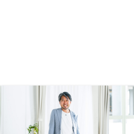
く、成約してからのサポ
にたすかりました。 収
契約物件も増やしたいと
！