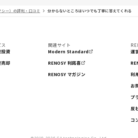
リノシー）の評判・口コミ
分からないところはいつでも丁寧に答えてくれる
ビス
関連サイト
RE
産投資
Modern Standard
運
産売却
RENOSY 利諾喜
RE
RENOSY マガジン
利
お
プ
反
コ