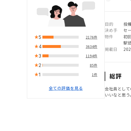
目的
投
決め手
セ
物件
初
5
2176件
駅徒
4
3634件
掲載日
20
3
1194件
2
85件
1
総評
1件
全ての評価を見る
会社員として
いいなと思う