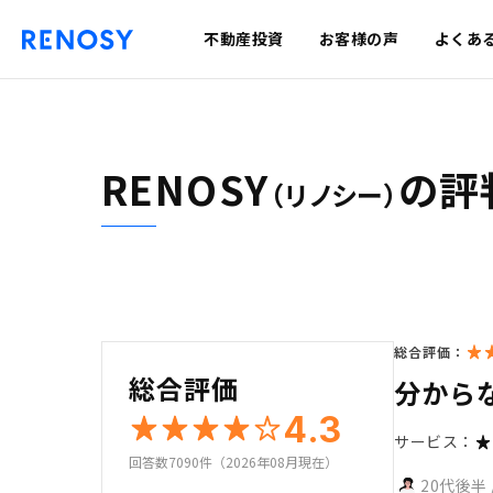
不動産投資
お客様の声
よくあ
RENOSY
の評
（リノシー）
総合評価：
総合評価
分から
4.3
サービス：
回答数7090件（2026年08月現在）
20代後半