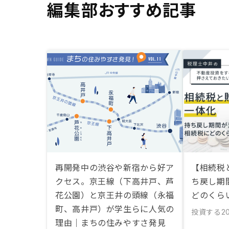
編集部おすすめ記事
再開発中の渋谷や新宿から好ア
【相続税
クセス。京王線（下高井戸、芦
ち戻し期
花公園）と京王井の頭線（永福
どのくら
町、高井戸）が学生らに人気の
投資する
20
理由｜まちの住みやすさ発見