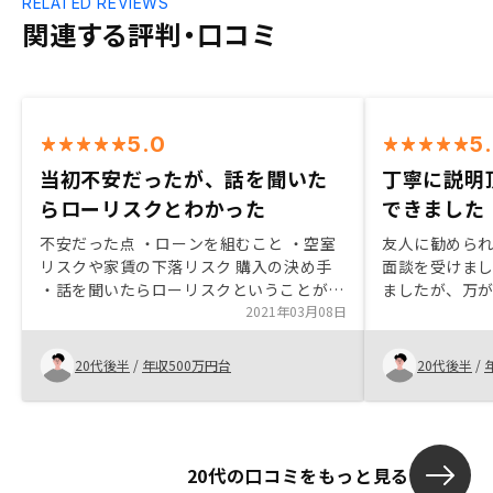
RELATED REVIEWS
関連する評判・口コミ
5.0
5
当初不安だったが、話を聞いた
丁寧に説明
らローリスクとわかった
できました
不安だった点 ・ローンを組むこと ・空室
友人に勧めら
リスクや家賃の下落リスク 購入の決め手
面談を受けま
・話を聞いたらローリスクということがわ
ましたが、万
かった ・自分の資金以上の運用ができる
2021年03月08日
なるという点
・株、為替に比べてローリスク十分満足し
クについても
ているため、特にありません。
入出来ました
20代後半
/
年収500万円台
20代後半
/
20代の口コミをもっと見る