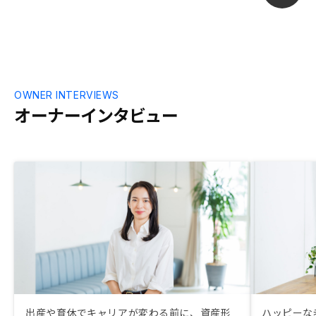
OWNER INTERVIEWS
オーナーインタビュー
出産や育休でキャリアが変わる前に、資産形
ハッピーな