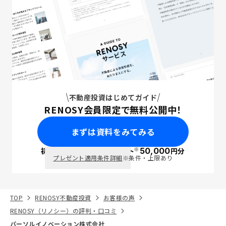
い利益を載せているのかも分かるが、その価格の妥当性
の判断ができないため、こちらが納得感のある形で意思
決定できる上記のような情報開示はしてほしい。 最終的
には、検討すらなく値引き交渉にも応じてもらうことが
できず、そのあたりは納得感は薄かった。 ※他の口コミ
で普通に数十万単位で値引きしてもらったというものが
いくつかあったため。 物件ごとに値引きルールも違うと
説明があったが、結局購入した物件の何がそんなによい
のかは抽象度が高い説明のみで、他との比較もない、判
不動産投資はじめてガイド
断できないので、個人的には納得感は薄い。 グループ一
RENOSY会員限定で無料公開中！
貫での体制については、価格メリットも大きく、他社と
比較しても明らかに良いとは感じた。 テックを用いてい
まずは資料をみてみる
る割には、そのテックを用いての細かい結果やエビデン
スの開示がないので、納得感はあまりない。全体の入居
※
初回面談で
ポイント
50,000
円分
PayPay
率の実績のみにしか顧客にはテックを用いた根拠を提示
プレゼント適用条件詳細
※条件・上限あり
できていないのは気になった。高い入居率実績を実現す
るための様々な因子があると思うので、それをそれぞれ
テックを用いているので〜という形で詳細まで提示でき
ると良いと思った。 言うても高い入居率は他社にもある
TOP
RENOSY不動産投資
お客様の声
し、わずかな%の差しかないので、そこを売りにしてい
RENOSY（リノシー）の評判・口コミ
るわりには、詳細の説明が薄いので安心感は薄いかなぁ
パーソルイノベーション株式会社