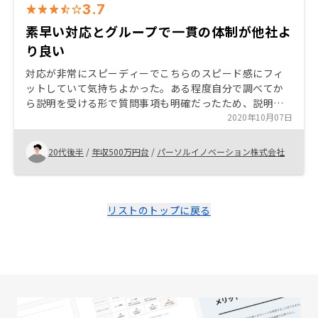
3.7
素早い対応とグループで一貫の体制が他社よ
り良い
対応が非常にスピーディーでこちらのスピード感にフィ
ットしていて気持ちよかった。ある程度自分で調べてか
ら説明を受ける形で質問事項も明確だったため、説明は
丁寧すぎるとは感じた。説明資料は知識がない人に対し
2020年10月07日
ても非常にわかりやすく作ってあると感じた。 物件選び
においては希望エリアの候補が少なく感じたので、もう
20代後半
/
年収500万円台
/
パーソルイノベーション株式会社
少し選択肢を広げて検討してみたいとは感じた。 物件選
びに関してはこちらも素人なので、判断基準や軸となる
要素のメリットデメリットをまとめるなどしてこちらに
提供して、自分で判断しやすい形にして欲しいとは思っ
リストのトップに戻る
た。正直営業マンのトークに左右されて良し悪しを判断
せざるを得ない感じは、テック企業の割には、昔ながら
の不動産営業会社の営業手法っぽく感じたので残念だっ
た。物件ごとに様々の要素ごとのランクもあるだろう
し、AIで分析された数値などもあるはずなので、そのあ
たりも開示された上で、選びたかった。 仕入れ原価はネ
ットでおおよそ過去の取引実績で分かるので、どれくら