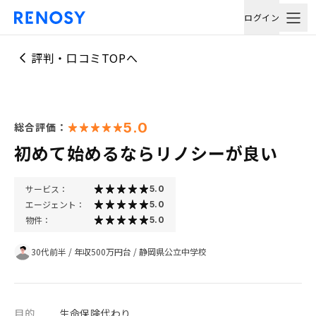
ログイン
評判・口コミTOPへ
5.0
総合評価：
初めて始めるならリノシーが良い
サービス：
5.0
エージェント：
5.0
物件：
5.0
30代前半
/
年収500万円台
/
静岡県公立中学校
目的
生命保険代わり