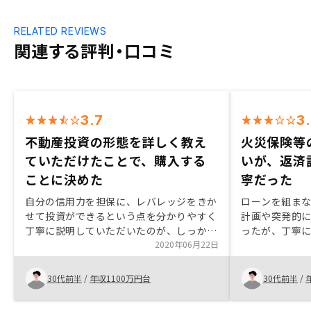
RELATED REVIEWS
関連する評判・口コミ
3.7
3
不動産投資の形態を詳しく教え
火災保険等
ていただけたことで、購入する
いが、返済
ことに決めた
寧だった
自分の信用力を担保に、レバレッジをきか
ローンを組ま
せて投資ができるという点を分かりやすく
計画や突発的
丁寧に説明していただいたのが、しっかり
ったが、丁寧
と本業でやって来たことが評価されている
2020年06月22日
た。火災保険
ようで、投資出来ることのステータスも感
てもう少し詳
じ、購入するに至りました。やはり、購入
入したら自動
30代前半
/
年収1100万円台
30代前半
/
する前と購入した後の温度感は、差が出る
いた。
気がするので、カスタマーサクセスチーム