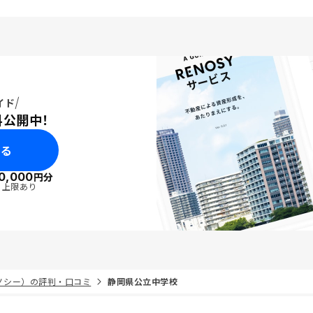
イド
料公開中！
みる
0,000
円分
・上限あり
リノシー）の評判・口コミ
静岡県公立中学校