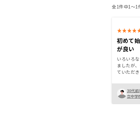
全1件中1〜
初めて
が良い
いろいろな
ましたが、
ていただき
産選択など
うのですが
30代前
ンカムプラ
立中学
があり、さ
ことができ
いように色
いる点が、
いて魅力的
も丁寧に対
しています