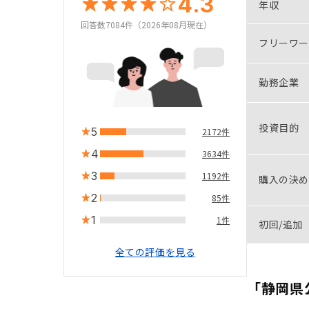
4.3
年収
回答数7084件（2026年08月現在）
フリーワー
勤務企業
投資目的
5
2172件
4
3634件
3
1192件
購入の決め
2
85件
1
1件
初回/追加
全ての評価を見る
「静岡県