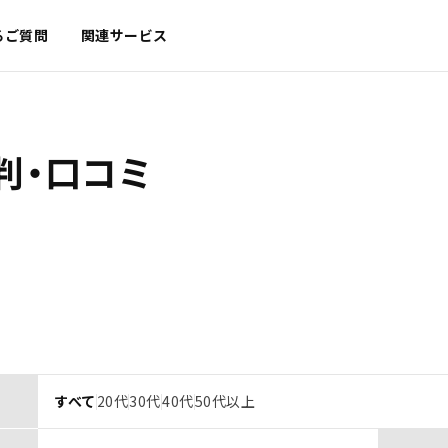
るご質問
関連サービス
判・口コミ
すべて
20代
30代
40代
50代以上