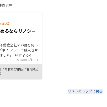
1件表示中
5.0
始めるならリノシー
不動産会社でお話を伺い
今回リノシーで購入させ
ました。 AI による不動
はどの会社でもあると思
2025年11月10日
、今回の決め手はネオイ
半
/
年収500万円台
/
静岡県公
ンでした。 色々な保障
校
らに物件売却時には除く
る。予定外の出費が出な
々なところをカバーして
不動産投資デビューにお
リストのトップに戻る
でした。 また担当の方
応していただき大変満足
。