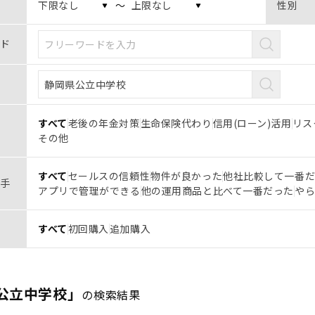
〜
性別
ド
すべて
老後の年金対策
生命保険代わり
信用(ローン)活用
リス
その他
すべて
セールスの信頼性
物件が良かった
他社比較して一番
手
アプリで管理ができる
他の運用商品と比べて一番だった
や
すべて
初回購入
追加購入
公立中学校」
の検索結果