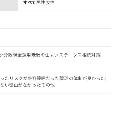
すべて
男性
女性
ク分散
現金運用
老後の住まい
ステータス
相続対策
だった
リスクが許容範囲だった
管理の体制が良かった
らない理由がなかった
その他