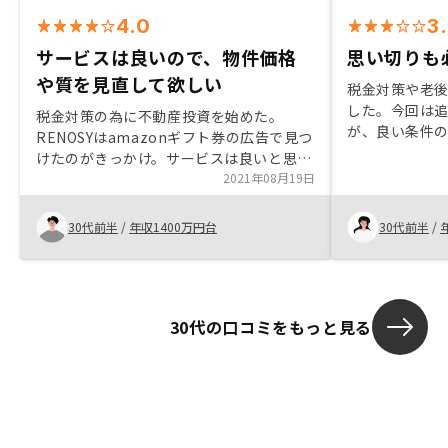
4.0
3
サービスは良いので、物件価格
思い切りも
や質を見直して欲しい
税金対策や老
した。今回は
税金対策の為に不動産投資を始めた。
が、良い条件
RENOSYはamazonギフト券の広告で見つ
い切って追加
けたのがきっかけ。サービスは良いと思う
散の観点で、
ので、物件の価格を下げたり、質を上げて
2021年08月19日
いたので、助
頂けるとありがたい。
30代前半
/
年収1400万円台
30代前半
/
30代の口コミをもっと見る