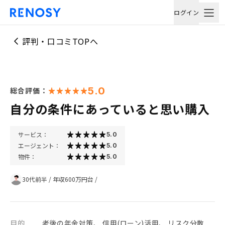
ログイン
評判・口コミTOPへ
5.0
総合評価：
自分の条件にあっていると思い購入
サービス：
5.0
エージェント：
5.0
物件：
5.0
30代前半
/
年収600万円台
/
目的
老後の年金対策、 信用(ローン)活用、 リスク分散