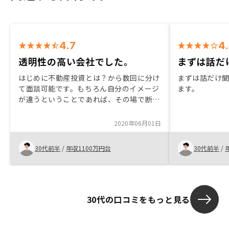
4.7
4
透明性の高い会社でした。
まずは話だけ
はじめに不動産投資とは？から数回に分け
まずは話だけ
て面談可能です。もちろん自分のイメージ
ます。
が違うということであれば、その場で断る
ことも可能です。とにかく透明性が高いと
感じました！これまでの不動産投資のイメ
2020年06月01日
ージがガラッと変わると思います！ 是非
一度お話を聞いてみてください。 それか
30代前半
/
年収1100万円台
30代前半
/
ら判断ください！高年収のサラリーマンの
方は、やらないと損です特に思い当たりま
せん。これまでの面談で何も気になること
がなかっただけに今後の対応が楽しみで
す。アフターフォローで期待を裏切らない
30代の口コミをもっと見る
でくださいね。宜しくお願いします。