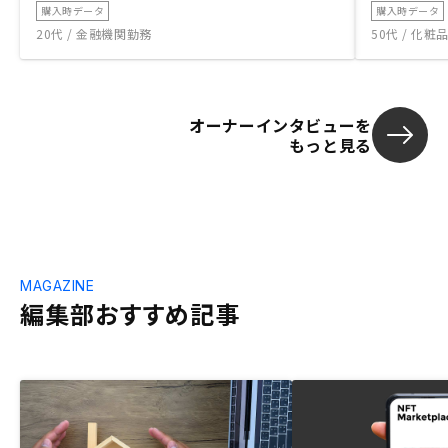
購入時データ
購入時データ
20代 / 金融機関勤務
50代 / 化
オーナーインタビューを
もっと見る
MAGAZINE
編集部おすすめ記事