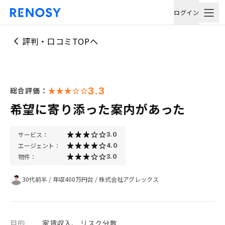
ログイン
評判・口コミTOPへ
3.3
総合評価：
希望に寄り添った案内があった
サービス：
3.0
エージェント：
4.0
物件：
3.0
30代前半
/
年収400万円台
/
株式会社アグレックス
目的
家賃収入、 リスク分散