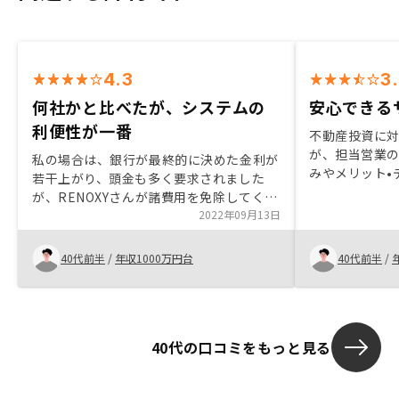
4.3
3
何社かと比べたが、システムの
安心できる
利便性が一番
不動産投資に
が、担当営業
私の場合は、銀行が最終的に決めた金利が
みやメリット•
若干上がり、頭金も多く要求されました
たのがよかった
が、RENOXYさんが諸費用を免除してくれ
リ等でフォロ
たので、非常にありがたいです。また、物
2022年09月13日
だと感じた。
件選定において、地図で物件一覧が見られ
るのが、とても役に立ったと思います。
40代前半
/
年収1000万円台
40代前半
/
40代の口コミをもっと見る