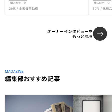
購入時データ
購入時データ
20代 / 金融機関勤務
50代 / 化
オーナーインタビューを
もっと見る
MAGAZINE
編集部おすすめ記事