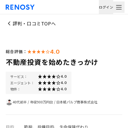
ログイン
評判・口コミTOPへ
4.0
総合評価：
不動産投資を始めたきっかけ
サービス：
4.0
エージェント：
4.0
物件：
4.0
40代前半
/
年収900万円台
/
日本紙パルプ商事株式会社
目的
節税、 投機目的、 生命保険代わり