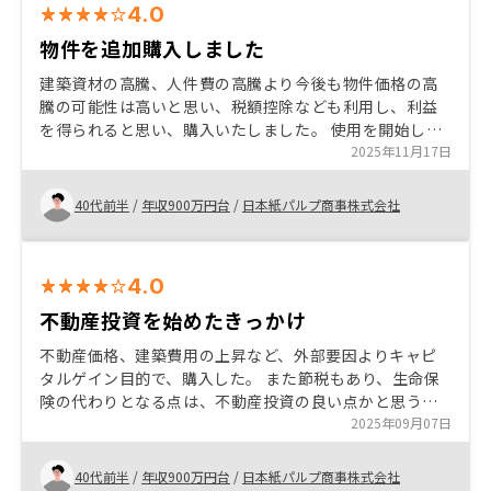
4.0
物件を追加購入しました
建築資材の高騰、人件費の高騰より今後も物件価格の高
騰の可能性は高いと思い、税額控除なども利用し、利益
を得られると思い、購入いたしました。 使用を開始し、
アプリでの収支確認などは非常にわかりやすいです。 ま
2025年11月17日
だ、追加で物件を購入しましたが、物件もよく、購入ま
でのサポートもしっかりとしておりました。
40代前半
/
年収900万円台
/
日本紙パルプ商事株式会社
4.0
不動産投資を始めたきっかけ
不動産価格、建築費用の上昇など、外部要因よりキャピ
タルゲイン目的で、購入した。 また節税もあり、生命保
険の代わりとなる点は、不動産投資の良い点かと思う。
レノシーは業界一位のため、会社の安全性で購入を決め
2025年09月07日
た
40代前半
/
年収900万円台
/
日本紙パルプ商事株式会社