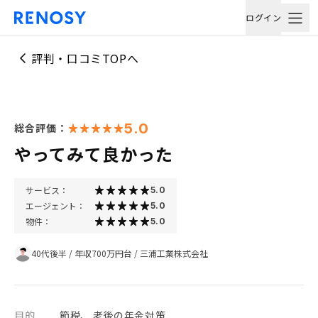
ログイン
評判・口コミTOPへ
5.0
総合評価：
やってみて良かった
サービス：
5.0
エージェント：
5.0
物件：
5.0
40代後半
/
年収700万円台
/
三浦工業株式会社
目的
節税、 老後の年金対策