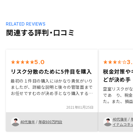
RELATED REVIEWS
関連する評判・口コミ
5.0
3
リスク分散のために5件目を購入
税金対策や
どが決め手
最初の１件目の購入にはかなり勇気がいり
ましたが、詳細な説明と後々の管理面まで
空室リスクが
お任せですむのが決め手となり購入するこ
であ り、税
とになりました。今回の購入については、
た。また、損
これまで４件所有していましたが、関西の
2021年01月25日
タルゲインが
物件比率が多く、リスク分散のため、関東
も、安心材料と
にもう１件考えていたところ、担当の方か
40代後半
/
リングされた
40代後半
/
年収600万円台
ら連絡があり、購入希望に合致した物件が
イナムコネ
介いただけた
あったので、購入することになりました。
す。