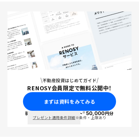
不動産投資はじめてガイド
RENOSY会員限定で無料公開中！
まずは資料をみてみる
※
初回面談で
ポイント
50,000
円分
PayPay
プレゼント適用条件詳細
※条件・上限あり