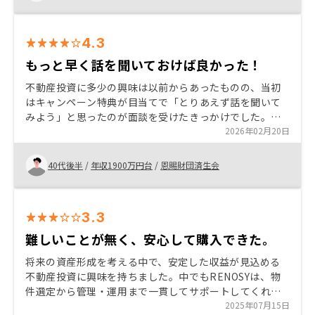
4.3
もっと早く話を聞いておけば良かった！
不動産投資に多少の興味は以前からあったものの、当初
はキャンペーン特典が目当てで「とりあえず話を聞いて
みよう」と思ったのが面談を受けたきっかけでした。い
きなり利益を提示されてわけではなく、これまで自分自
2026年02月20日
身でも明確にしていなかった「今後の中期的、長期的な
キャッシュフロー、老後に必要な資金」のプラン作りか
40代後半
/
年収1900万円台
/
恩賜財団済生会
ら一緒に始めて頂き、「そこにRENOSYでの不動産投資
をどのように入れ込むか」を明確にして頂いたことが、
最終的に購入を決定した理由です。LINEで不明点を気軽
3.3
に質問でき、迅速に回答頂けたことも安心材料でした。
難しいことが無く、安心して購入できた。
将来の資産形成を考える中で、安定した収益が見込める
不動産投資に興味を持ちました。中でもRENOSYは、物
件選定から管理・運用まで一貫してサポートしてくれる
体制が整っており、初めてでも安心して購入を決めるこ
2025年07月15日