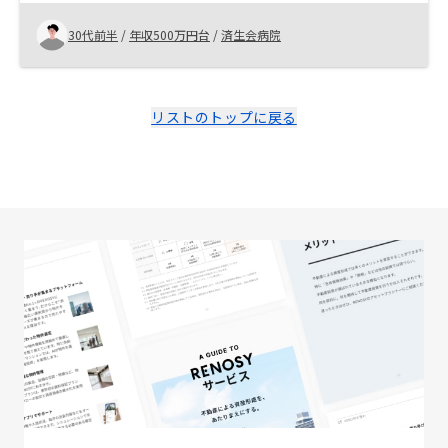
とができました。特にアプリやサポートの使いやすさが
魅力で、忙しい方にもぴったりだと思います。投資初心
30代前半
/
年収500万円台
/
済生会病院
者の方には特におすすめです。
リストのトップに戻る