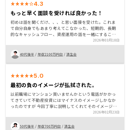
4.3
もっと早く面談を受ければ良かった！
初めは話を聞くだけ、、、と思い面接を受けた。これま
で自分自身でもあまり考えてこなかった、短期的、長期
的なキャッシュフロー、資産運用の話を一緒にすること
ができた。 マンションの管理業務も、具体的にイメージ
2026年03月18日
することができ、最初は任せながら、自分でも学べると
思った。、
40代後半
/
年収2100万円台
/
済生会
5.0
最初の負のイメージが払拭された。
以前職場にマンション買いませんかという電話がかかっ
てきていて不動産投資にはマイナスのイメージしかなか
ったのですが 今回丁寧に説明してくれてそのイメージが
払拭されたので、始めることになりました。 今ではも
2026年02月23日
っと早く始めたらよかったとおもってます。
50代後半
/
年収700万円台
/
済生会