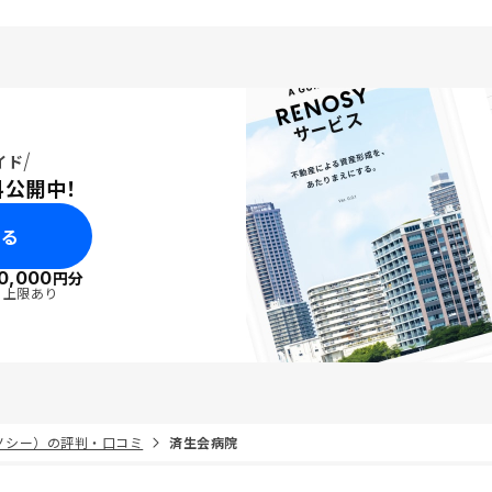
イド
料公開中！
みる
0,000
円分
・上限あり
リノシー）の評判・口コミ
済生会病院