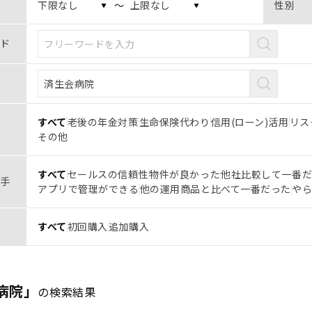
〜
性別
ド
すべて
老後の年金対策
生命保険代わり
信用(ローン)活用
リス
その他
すべて
セールスの信頼性
物件が良かった
他社比較して一番
手
アプリで管理ができる
他の運用商品と比べて一番だった
や
すべて
初回購入
追加購入
病院」
の検索結果