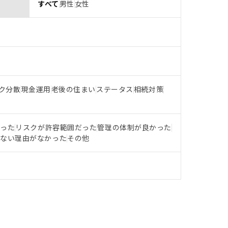
すべて
男性
女性
ク分散
現金運用
老後の住まい
ステータス
相続対策
だった
リスクが許容範囲だった
管理の体制が良かった
らない理由がなかった
その他