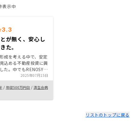
1件表示中
3.3
ことが無く、安心し
できた。
形成を考える中で、安定
見込める不動産投資に興
した。中でもRENOSY
定から管理・運用まで一
2025年07月15日
ートしてくれる体制が整
半
/
年収500万円台
/
済生会病
初めてでも安心して購入
とができました。特にア
ートの使いやすさが魅力
方にもぴったりだと思い
初心者の方には特におす
リストのトップに戻る