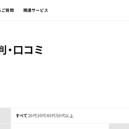
るご質問
関連サービス
判・口コミ
すべて
20代
30代
40代
50代以上