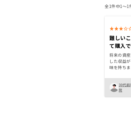
全1件中1〜
難しい
て購入
将来の資産
した収益が
味を持ちま
は、物件選
貫してサポ
30代前
っており、
院
を決めるこ
プリやサポ
で、忙しい
ます。投資
すめです。