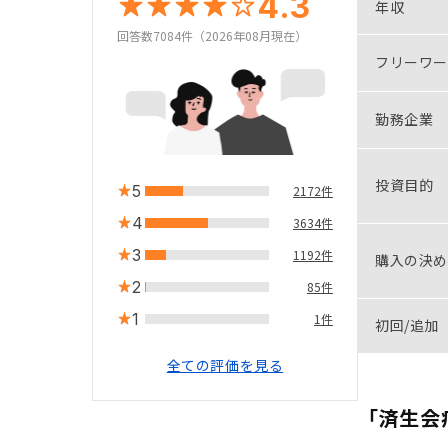
4.3
年収
回答数7084件（2026年08月現在）
フリーワー
勤務企業
投資目的
5
2172件
4
3634件
3
1192件
購入の決め
2
85件
1
1件
初回/追加
全ての評価を見る
「済生会