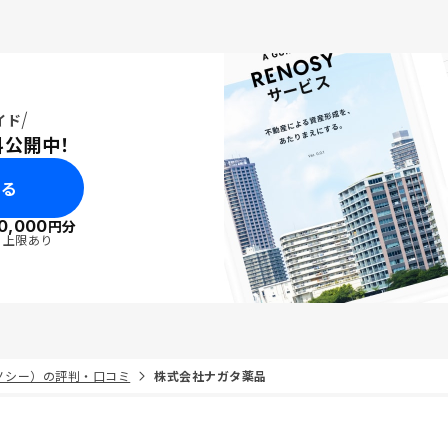
イド
料公開中！
みる
0,000
円分
・上限あり
リノシー）の評判・口コミ
株式会社ナガタ薬品