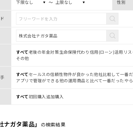
〜
性別
ド
すべて
老後の年金対策
生命保険代わり
信用(ローン)活用
リス
その他
すべて
セールスの信頼性
物件が良かった
他社比較して一番
手
アプリで管理ができる
他の運用商品と比べて一番だった
や
すべて
初回購入
追加購入
社ナガタ薬品」
の検索結果