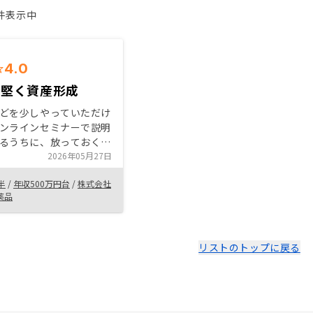
1件表示中
4.0
手堅く資産形成
どを少しやっていただけ
ンラインセミナーで説明
るうちに、放っておくと
ルが自分に向いているよ
2026年05月27日
じめました。あとは担当
半
/
年収500万円台
/
株式会社
りやすい説明で比較的リ
薬品
く手がたい投資手法とい
解でき始めて見ました。
い勝手の良さはもう少し
ありかもしれないです。
リストのトップに戻る