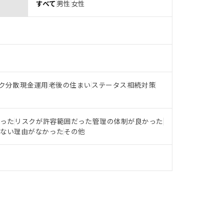
すべて
男性
女性
ク分散
現金運用
老後の住まい
ステータス
相続対策
だった
リスクが許容範囲だった
管理の体制が良かった
らない理由がなかった
その他