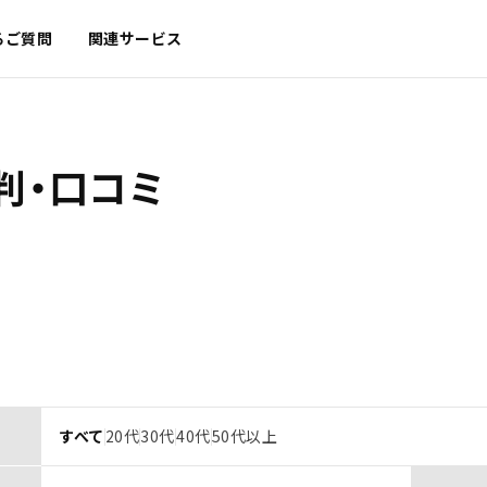
るご質問
関連サービス
判・口コミ
すべて
20代
30代
40代
50代以上