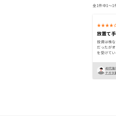
全1件中1〜
放置て
投資は株な
だったがオ
を受けてい
いうスタイ
うに感じは
40代後
の方のわか
ナガタ
スクも少な
うことを理
アプリの使
改善の余地