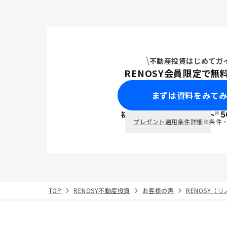
不動産投資はじめてガ
RENOSY会員限定で無
まずは資料をみて
※
初回面談で
ポイント
5
PayPay
プレゼント適用条件詳細
※条件
TOP
RENOSY不動産投資
お客様の声
RENOSY（