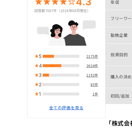
4.3
年収
回答数7087件（2026年08月現在）
フリーワー
勤務企業
投資目的
5
2175件
4
3634件
3
1192件
購入の決め
2
85件
1
1件
初回/追加
全ての評価を見る
「株式会