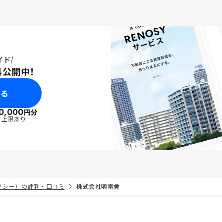
イド
料公開中！
みる
0,000
円分
・上限あり
リノシー）の評判・口コミ
株式会社明電舎