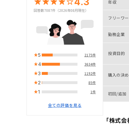
4.3
年収
回答数7087件（2026年08月現在）
フリーワー
勤務企業
投資目的
5
2175件
4
3634件
3
1192件
購入の決め
2
85件
1
1件
初回/追加
全ての評価を見る
「株式会