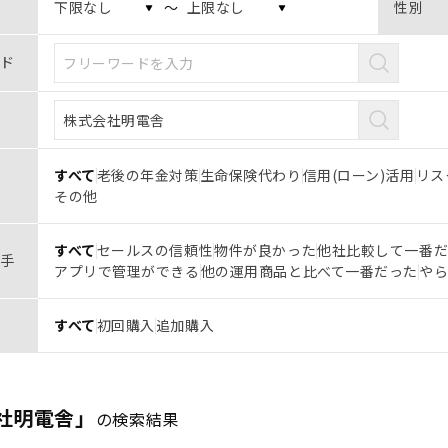
〜
性別
ド
すべて
老後の年金対策
生命保険代わり
信用(ローン)活用
リス
その他
すべて
セールスの信頼性
物件が良かった
他社比較して一番
手
アプリで管理ができる
他の運用商品と比べて一番だった
や
すべて
初回購入
追加購入
社明電舎」
の検索結果