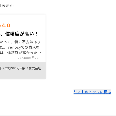
1件表示中
4.0
く、信頼度が高い！
たって、特に不安はあり
。 renosyでの購入を
は、信頼度が高かったこ
な要因です。 あとは、
2023年06月22日
るレスポンスが早かった
半
/
年収900万円台
/
株式会社
きな要因のひとつかと思
。
リストのトップに戻る