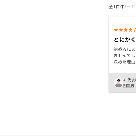
全1件中1〜
とにか
始めるにあ
ませんでした
決めた理由
とが、大き
質問に対す
40代後
ことも、大
明電舎
っています