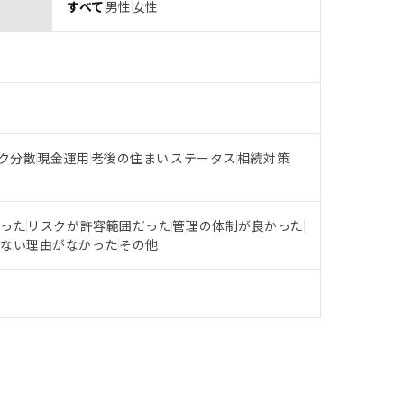
すべて
男性
女性
ク分散
現金運用
老後の住まい
ステータス
相続対策
だった
リスクが許容範囲だった
管理の体制が良かった
らない理由がなかった
その他