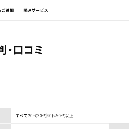
るご質問
関連サービス
判・口コミ
すべて
20代
30代
40代
50代以上