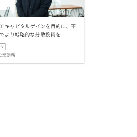
の”キャピタルゲインを目的に、不
でより戦略的な分散投資を
ータ
IT企業勤務