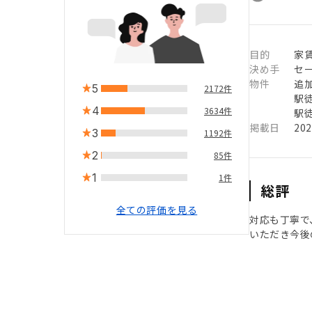
目的
家
決め手
セ
物件
追
5
2172件
駅徒
4
3634件
駅徒
掲載日
20
3
1192件
2
85件
1
1件
総評
全ての評価を見る
対応も丁寧で
いただき今後