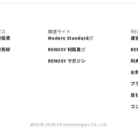
ビス
関連サイト
RE
産投資
Modern Standard
運
産売却
RENOSY 利諾喜
RE
RENOSY マガジン
利
お
プ
反
コ
©︎2018-2026 GA technologies Co., Ltd.