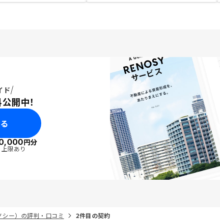
イド
料公開中！
みる
0,000
円分
・上限あり
リノシー）の評判・口コミ
2件目の契約