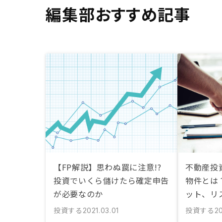
編集部おすすめ記事
【FP解説】思わぬ罠に注意!?
不動産投
投資でいくら儲けたら確定申告
物件とは
が必要なのか
ット、リ
投資する
投資する
2021.03.01
20