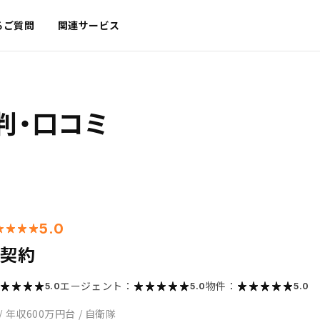
るご質問
関連サービス
判・口コミ
5.0
の契約
エージェント：
物件：
5.0
5.0
5.0
/
年収600万円台
/
自衛隊