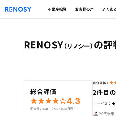
不動産投資
お客様の声
よくあ
RENOSY
の評
（リノシー）
総合評価：
総合評価
2件目
4.3
サービス：
回答数7084件（2026年08月現在）
20代後半