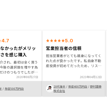
4.7
5.0
がなかったがメリッ
営業担当者の信頼
きさを感じ購入
担当営業者がとても親身になってく
れた点が良かったです。私自身不動
介され、最初は全く買う
産投資が初めてだったため、リスク
今後の選択肢を増やす為
の部分などで不安な点が多くありま
だけのつもりでしたが、
した。しかし担当者が不安な点や気
りやすく、営業担当者を
2020年08月27日
2023年04月12日
になる点に関して、気持ちが払拭す
ことやリスクリターンを
るまで細やかに説明してくださった
20代後半
/
年収400万円台
/
野村證券
やるメリットの方が大き
半
/
年収500万円台
ため、安心して購入することができ
株式会社
ので購入させて頂きまし
ました。
決める際、物件の外観だ
内装もしっかりと写真で