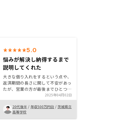
5.0
悩みが解決し納得するまで
説明してくれた
大きな借り入れをするという点や、
返済期間の長さに関して不安があっ
たが、営業の方が最後までひとつひ
とつ丁寧に教えてくださったので購
2025年04月02日
入に踏み切ることができた。ローン
20代後半
/
年収500万円台
/
茨城県立
を組める属性の人はぜひ検討しても
高等学校
良いのではないかと思う。