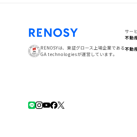
サー
不動
RENOSYは、東証グロース上場企業である
不動
GA technologiesが運営しています。