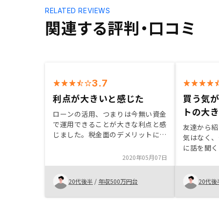
RELATED REVIEWS
関連する評判・口コミ
3.7
利点が大きいと感じた
買う気
トの大
ローンの活用、つまりは今無い資金
で運用できることが大きな利点と感
友達から紹
じました。税金面のデメリットにつ
気はなく、
いてもっと説明すべきです。
に話を聞く
2020年05月07日
説明も分か
信用できた
考えた時に
20代後半
/
年収500万円台
20代後
いと感じた
た。物件を
けでなく、