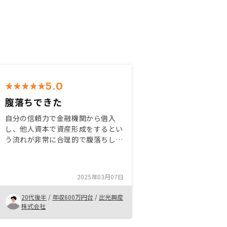
5.0
腹落ちできた
自分の信頼力で金融機関から借入
し、他人資本で資産形成をするとい
う流れが非常に合理的で腹落ちしま
した。また、担当の方からの提案も
資産価値が落ちにくい都市部に限定
したものであり、これも安心材料と
2025年03月07日
なりました。
20代後半
/
年収600万円台
/
出光興産
株式会社