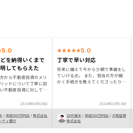
5.0
5.0
などを納得いくまで
丁寧で早い対応
説明してもらえた
将来に備えて今から少額で準備をし
ていける点。 また、担当の方が細
方から不動産投資のメリ
かく手続きを教えてくださったり、
リットについて丁寧に説
対応も迅速にしてもらえる点はとて
い不動産投資に対して抱
も安心できる。 私自身かなり面倒
ガティブなイメージを自
くさがりで放置しがちな部分があり
拭することができまし
2024年04月24日
2024年10月14日
すが、担当の方がとても丁寧に対応
についても、良好な物件
してくださるので安心して任せるこ
もらうことができまし
半
/
年収500万円台
/
株式会社
20代後半
/
年収500万円台
/
大和証券
とができると思います。
シティ銀行
株式会社