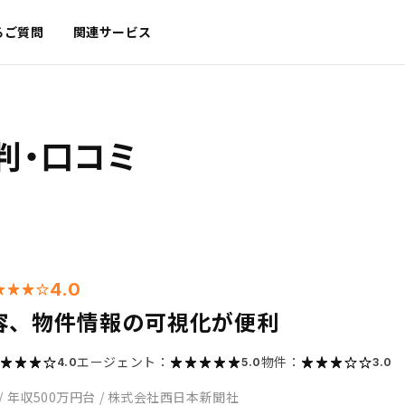
るご質問
関連サービス
判・口コミ
4.0
容、物件情報の可視化が便利
エージェント：
物件：
4.0
5.0
3.0
/
年収500万円台
/
株式会社西日本新聞社