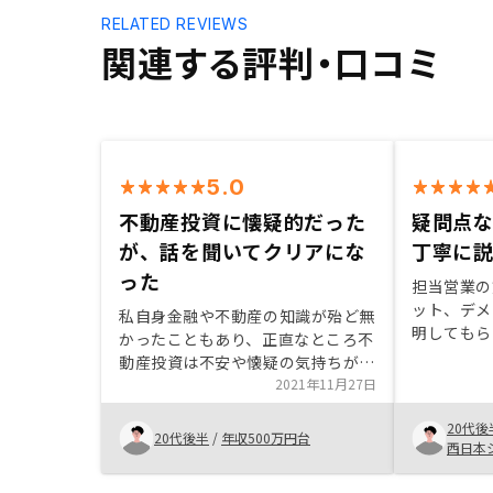
RELATED REVIEWS
関連する評判・口コミ
5.0
不動産投資に懐疑的だった
疑問点
が、話を聞いてクリアにな
丁寧に
った
担当営業の
ット、デメ
私自身金融や不動産の知識が殆ど無
明してもら
かったこともあり、正直なところ不
いていたネ
動産投資は不安や懐疑の気持ちが多
身の中で払
かったです。担当の方から気さくに
2021年11月27日
た。 物件
丁寧に接していただき、些細な疑問
を紹介して
20代後
点でも親身に聞いていただけたおか
20代後半
/
年収500万円台
た。
西日本
げで諸々クリアにした状態で購入を
決められました。特に思いつきませ