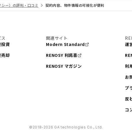
リノシー）の評判・口コミ
契約内容、物件情報の可視化が便利
ビス
関連サイト
RE
産投資
Modern Standard
運
産売却
RENOSY 利諾喜
RE
RENOSY マガジン
利
お
プ
反
コ
©︎2018-2026 GA technologies Co., Ltd.