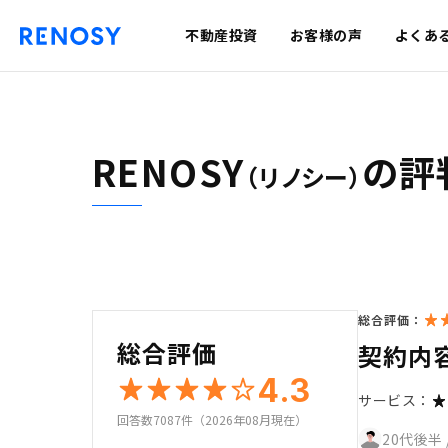
不動産投資
お客様の声
よくあ
RENOSY
の評
（リノシー）
総合評価：
総合評価
契約内
4.3
サービス：
回答数7087件（2026年08月現在）
20代後半