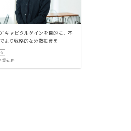
の”キャピタルゲインを目的に、不
でより戦略的な分散投資を
ータ
IT企業勤務