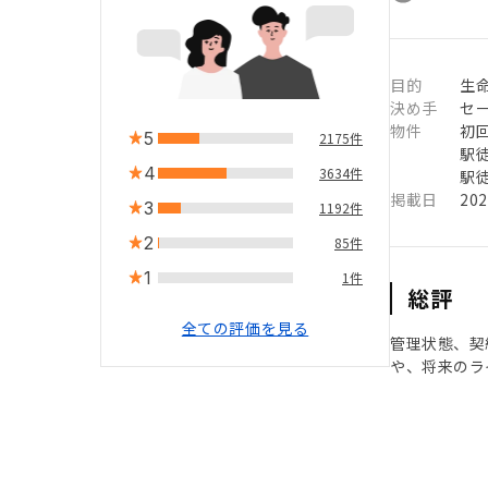
目的
生
決め手
セ
物件
初
5
2175件
駅徒
4
3634件
駅徒
掲載日
20
3
1192件
2
85件
1
1件
総評
全ての評価を見る
管理状態、契
や、将来のラ