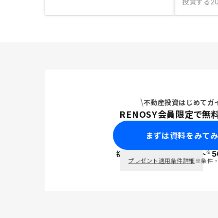
投資する
2
不動産投資はじめてガ
RENOSY会員限定で無
まずは資料をみて
※
初回面談で
ポイント
5
PayPay
プレゼント適用条件詳細
※条件