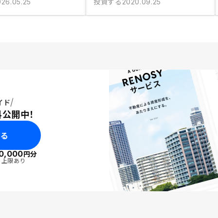
投資する
026.05.25
2020.09.25
イド
料公開中！
みる
0,000
円分
・上限あり