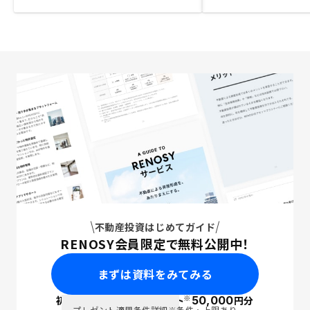
不動産投資はじめてガイド
RENOSY会員限定で無料公開中！
まずは資料をみてみる
※
初回面談で
ポイント
50,000
円分
PayPay
プレゼント適用条件詳細
※条件・上限あり