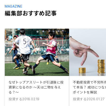
MAGAZINE
編集部おすすめ記事
なぜトップアスリートが引退後に投
不動産投資で不労所
資家になるのか ～天は二物を与え
て本当？ 成功につな
る？～
ポイントを解説
投資する
投資する
2018.02.19
2026.01.27