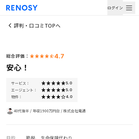
ログイン
評判・口コミTOPへ
4.7
総合評価：
安心！
サービス：
5.0
エージェント：
5.0
物件：
4.0
40代後半
/
年収1900万円台
/
株式会社電通
目的
節税、 生命保険代わり