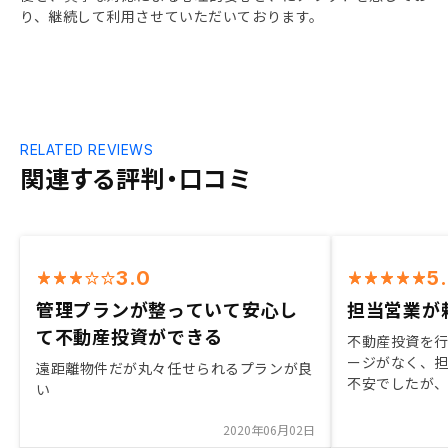
り、継続して利用させていただいております。
RELATED REVIEWS
関連する評判・口コミ
3.0
5
管理プランが整っていて安心し
担当営業が
て不動産投資ができる
不動産投資を
ージがなく、
遠距離物件だが丸々任せられるプランが良
不安でしたが
い
いた不安を一
強く、丁寧に
2020年06月02日
した決め手と