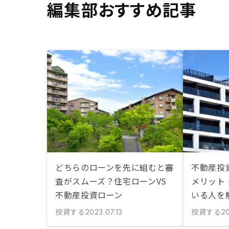
編集部おすすめ記事
どちらのローンを先に組むと審
不動産投
査がスムーズ？住宅ローンVS
メリット
不動産投資ローン
いる人を
投資する
投資する
2023.07.13
2