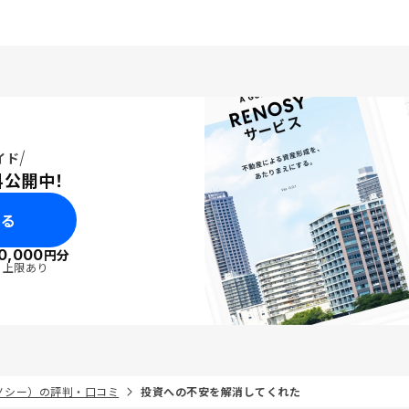
イド
料公開中！
みる
0,000
円分
・上限あり
リノシー）の評判・口コミ
投資への不安を解消してくれた