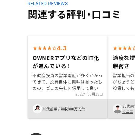
RELATED REVIEWS
関連する評判・口コミ
4.3
OWNERアプリなどのIT化
適度な
が進んでいる！
親密さ
不動産投資の営業電話が多くかかっ
営業担当の
てきて、投資自体に興味はあったも
がちょうど
のの、どこの会社を信用して良いの
投資しても
かの判断が出来ませんでした。
2022年03月18日
になった。
RENOSYの場合は、会社の同僚から
「借金」を
30代前
の紹介がきっかけだっだという点
ったが営業
30代前半
/
年収800万円台
クニエ
と、すべての仕組みがIT化されてい
で懸念点な
て不明確な部分がなかったという点
が購入を決定する要素になりまし
た。 購入後もアプリで契約書類や