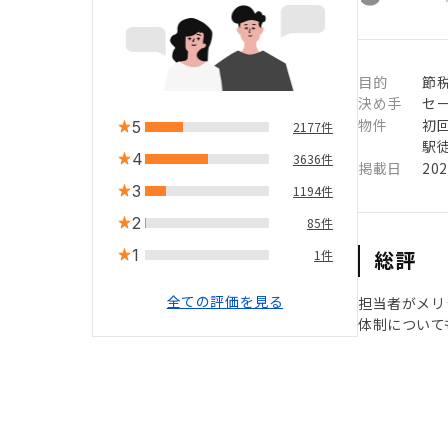
目的
節税
決め手
セ
物件
初
5
2177件
駅徒
4
3636件
掲載日
20
3
1194件
2
85件
1
総評
1件
全ての評価を見る
担当者がメリ
体制について