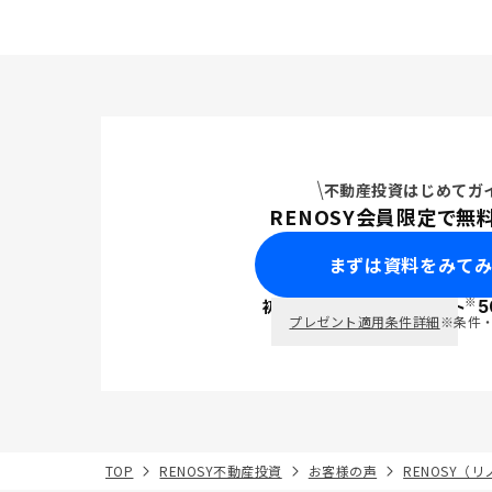
不動産投資はじめてガ
RENOSY会員限定で無
まずは資料をみて
※
初回面談で
ポイント
5
PayPay
プレゼント適用条件詳細
※条件
TOP
RENOSY不動産投資
お客様の声
RENOSY（