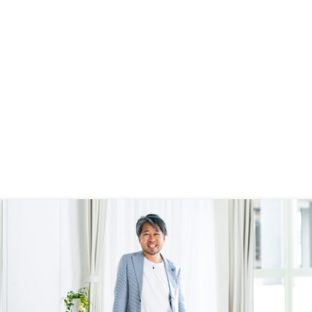
answered by another agent). So
after some calculation, I
decided to APE! You ain't get
nothing without getting your
hands dirty! Hopefully this will
work out : )