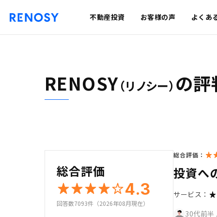
不動産投資
お客様の声
よくあ
RENOSY
の評
（リノシー）
総合評価：
総合評価
投資へ
4.3
サービス：
回答数7093件（2026年08月現在）
30代前半