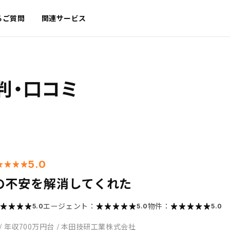
るご質問
関連サービス
判・口コミ
5.0
の不安を解消してくれた
エージェント：
物件：
5.0
5.0
5.0
/
年収700万円台
/
本田技研工業株式会社