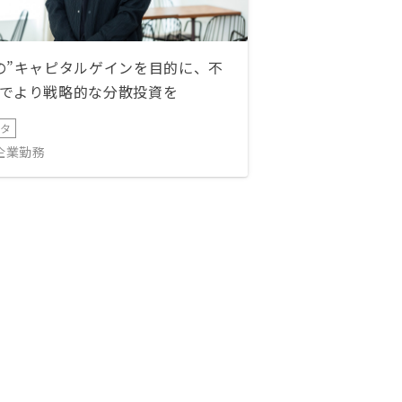
の”キャピタルゲインを目的に、不
でより戦略的な分散投資を
ータ
IT企業勤務