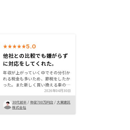
5.0
他社との比較でも嫌がらず
に対応をしてくれた。
年収が上がっていく中でその分引か
れる税金も多いため、節税をしたか
った。また新しく買い換える車の資
金や子供の教育資金積立についても
2026年04月30日
考えていた為、税金対策と貯金が両
30代前半
/
年収700万円台
/
大東建託
方叶えられることがわかり不動産投
株式会社
資を始めた。節税対策や投資につい
て考えている方へオススメしたいと
思います。