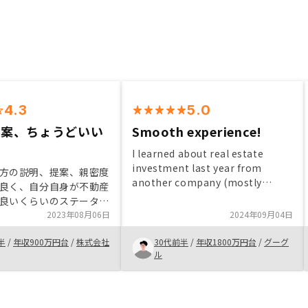
4.3
5.0
提案、ちょうどいい
Smooth experience!
I learned about real estate
investment last year from
方の説明、提案、親密度
another company (mostly
良く、自分自身が不動産
saling apartments) but I gived
良いくらいのステータス
up due to the down payment
 正直運用を始める前は
2023年08月06日
2024年09月04日
requirements. Then I know
抱えるため不安しかなか
Renosy from my colleagues and
半
/
年収900万円台
/
株式会社
30代前半
/
年収1800万円台
/
グーグ
担当の方の丁寧なご説明
decide to give it a try. My agent
ル
ど払拭できた。特になし
really killed it, explaining every
questions I asked (except for
the tax related questions which