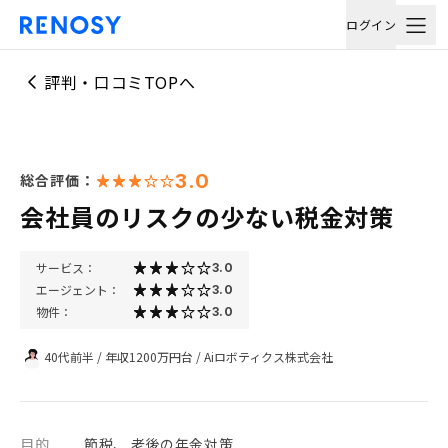
ログイン
評判・口コミTOPへ
3.0
総合評価：
会社員のリスクの少ない税金対策
サービス：
3.0
エージェント：
3.0
物件：
3.0
40代前半
/
年収1200万円台
/
Aiロボティクス株式会社
目的
節税、 老後の年金対策