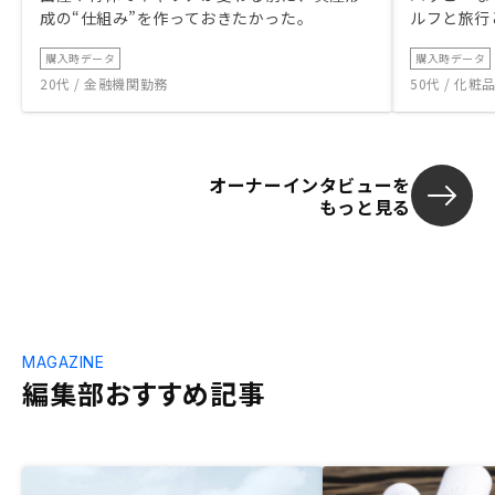
成の“仕組み”を作っておきたかった。
ルフと旅行
購入時データ
購入時データ
20代 / 金融機関勤務
50代 / 化
オーナーインタビューを
もっと見る
MAGAZINE
編集部おすすめ記事