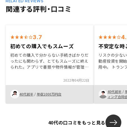
RELATED REVIEWS
関連する評判・口コミ
3.7
4
初めての購入でもスムーズ
不安定な時
初めての購入で分からない手続きばかりだ
リスクの少な
ったにも関わらず、とてもスムーズに終え
動産投資を開始
られた。アプリで書類や物件情報が管理で
用中。 トラン
き今後も簡便だろうと思うと安心できる。
高く感じるこ
興味をもった良いタイミングに出会えて良
と安定した不
2022年04月22日
かったです。
るのではない
だ改善できる
40代前半
/
40代前半
/
年収1000万円台
ィング合同
40代の口コミをもっと見る