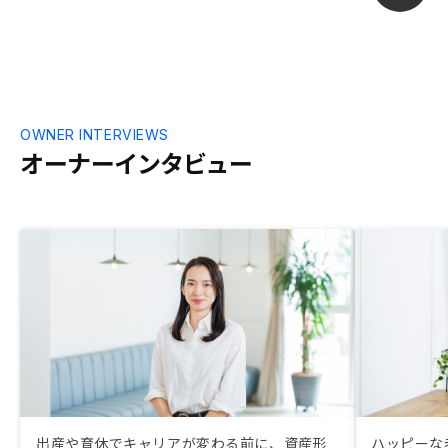
OWNER INTERVIEWS
オーナーインタビュー
出産や育休でキャリアが変わる前に、資産形
ハッピーな