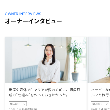
OWNER INTERVIEWS
オーナーインタビュー
出産や育休でキャリアが変わる前に、資産形
ハッピーな
成の“仕組み”を作っておきたかった。
ルフと旅行
購入時データ
購入時データ
20代 / 金融機関勤務
50代 / 化