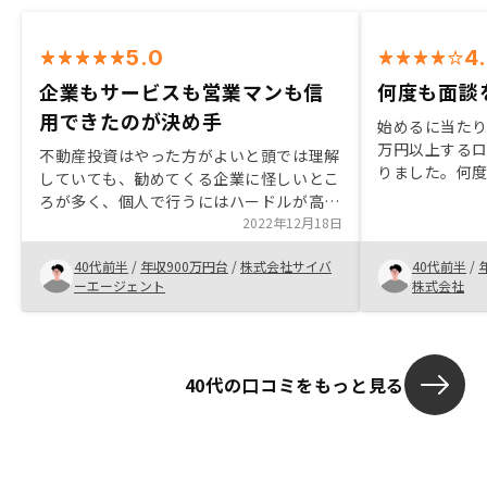
5.0
4
企業もサービスも営業マンも信
何度も面談
用できたのが決め手
始めるに当たり
万円以上する
不動産投資はやった方がよいと頭では理解
りました。何
していても、勧めてくる企業に怪しいとこ
家賃収入でロ
ろが多く、個人で行うにはハードルが高く
15000円く
てなかなか手を出せずにいたところに、信
2022年12月18日
ることができ
用力の高いRENOSYが現れたことで一気に
いと思いました
40代前半
/
年収900万円台
/
株式会社サイバ
40代前半
/
進めることができました。物件をもっとた
手頃な物件が
ーエージェント
株式会社
くさん見せてくれると良いのにと思いまし
証してくれる
た
40代の口コミをもっと見る