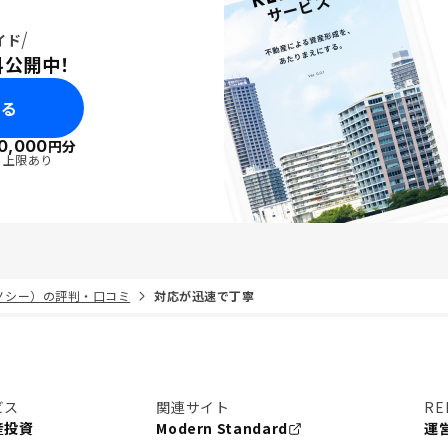
イド
料公開中！
みる
0,000
円分
・上限あり
リノシー）の評判・口コミ
対応が迅速で丁寧
ビス
関連サイト
RE
産投資
Modern Standard
運