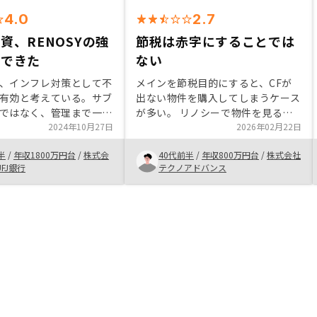
4.0
2.7
資、RENOSYの強
節税は赤字にすることでは
解できた
ない
、インフレ対策として不
メインを節税目的にすると、CFが
有効と考えている。サブ
出ない物件を購入してしまうケース
ではなく、管理まで一貫
が多い。 リノシーで物件を見る目
てもらえるため、購入後
2024年10月27日
や手続きの流れを理解していくのは
2026年02月22日
あまりなく、ストレスな
アプリ充実で実施しやすいため、初
半
/
年収1800万円台
/
株式会
40代前半
/
年収800万円台
/
株式会社
ることが利点だと思う。
心者はオススメできる。 楽待や他
FJ銀行
テクノアドバンス
ルスとも話したが、信用
の不動産サイトと比べていくとより
じた。安易なネット広告
理解が深まる。物件価格が基本的に
詐欺広告みたいに見え、
割高。
ていると思う。 管理部
ドチェンジが必要だと思
めに何をする業務なのか
えてほしい。