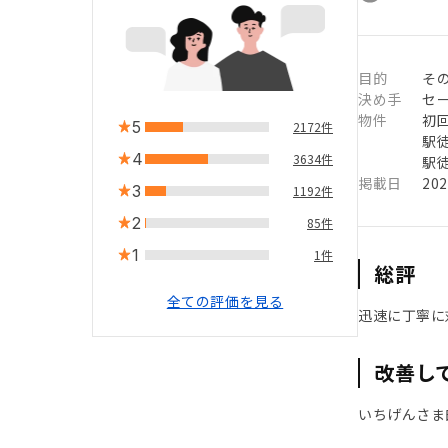
目的
そ
決め手
セ
物件
初
5
2172件
駅徒
4
3634件
駅徒
掲載日
20
3
1192件
2
85件
1
1件
総評
全ての評価を見る
迅速に丁寧に
改善し
いちげんさま