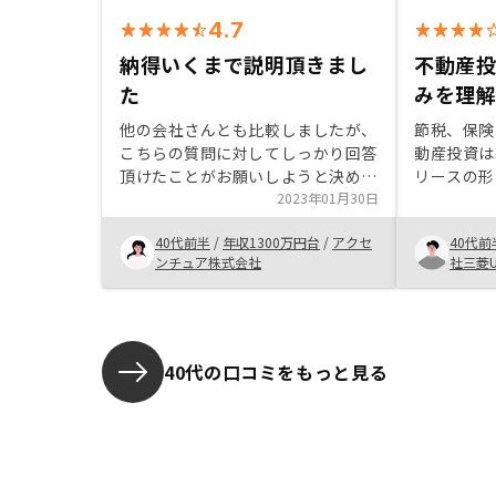
4.7
納得いくまで説明頂きまし
不動産投
た
みを理
他の会社さんとも比較しましたが、
節税、保険
こちらの質問に対してしっかり回答
動産投資は
頂けたことがお願いしようと決めた
リースの形
決め手です。リスクが怖かったの
2023年01月30日
して対応し
で、何度もお話を重ねていくうち
の負担感も
40代前半
/
年収1300万円台
/
アクセ
40代前
に、リスクも理解した上で納得する
く運用でき
ンチュア株式会社
社三菱U
ことができました。成約後に何をし
他社のセー
なければならないのか、しっかり説
できると感
明いただけるとなお安心です。追加
をやめる。
の書類だったり、振り込み口座の開
信用を下げ
設のタイミングがうまくいかなかっ
門のマイン
40代の口コミをもっと見る
たので、いつ頃何が必要なのか、教
う。誰のた
えて頂くと安心です。
を改めて考