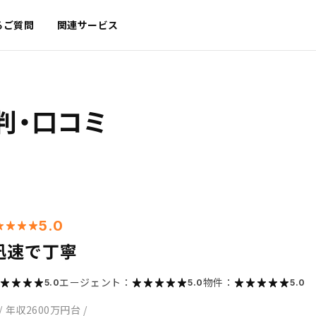
るご質問
関連サービス
判・口コミ
5.0
迅速で丁寧
エージェント：
物件：
5.0
5.0
5.0
/
年収2600万円台
/