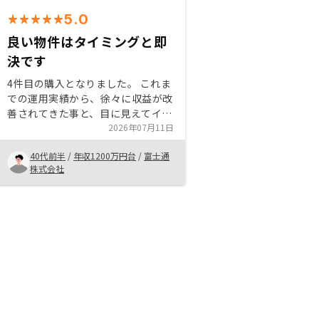
5.0
良い物件はタイミングと即
決です
4件目の購入となりました。 これま
での運用実績から、徐々に収益が改
善されてきた事と、目に見えてイン
フレが進んでいく中で、不動産の資
2026年07月11日
産価値上昇を実感し、物件追加を検
40代前半
/
年収1200万円台
/
富士通
討していました。 銀行の融資上限
株式会社
も上がったと担当者さんから情報提
供も頂き、良いタイミングで自分の
価値基準に合致する物件を契約でき
ました。 今回は物件公開から約3時
間以内に物件申込と面談予約を行う
ことになり即決案件でした。 今後
は契約物件の運用改善、物件の入れ
替えや、出口戦略等に目を向けてい
きたいと考えています。 引き続き
ポートフォリオ改善のご支援をお願