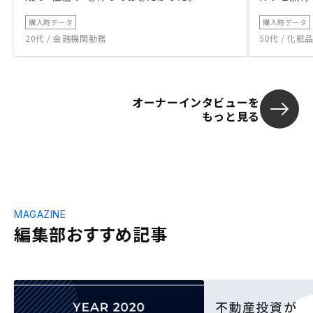
購入時データ
購入時データ
20代 / 金融機関勤務
50代 / 化
オーナーインタビューを
もっと見る
MAGAZINE
編集部おすすめ記事