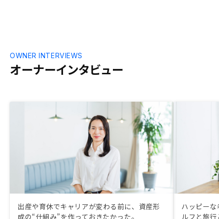
円の手出しで大きな資産獲得につながると
思う。 ②契約書に関しては、事前に雛形
等見せれる形の方がいいと思う。
OWNER INTERVIEWS
オーナーインタビュー
出産や育休でキャリアが変わる前に、資産形
ハッピーな
成の“仕組み”を作っておきたかった。
ルフと旅行