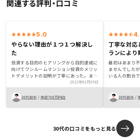
関連する評判・口コミ
5.0
4
やらない理由が１つ１つ解決し
丁寧な対応
た
ランにより
投資する目的のヒアリングから目的達成に
最初はあまり
向けてワンルームマンション投資のメリッ
ませんでした
トデメリットの説明が丁寧にあった。ま
いる人の割合
た、税金関係はもちろんのこと不動産投資
2022年01月09日
可能である点
に関しての質問に対して、非常に早くレス
ていた漠然とし
ポンスいただけたことでやらない理由が１
マンション需要
30代前半
/
年収700万円台
30代前半
/
つ１つ解決したから。①投資回収の計算に
ータに基づく
関して、もっと長期のシュミレーションを
示して頂くこ
見せてもいいと思う。節税メリットが短期
れたため、購
で取れても長期のランニングコストで逆転
30代の口コミをもっと見る
すると思うが、逆転したとしてもレバレッ
ジをかけて投資しているので、総額数百万