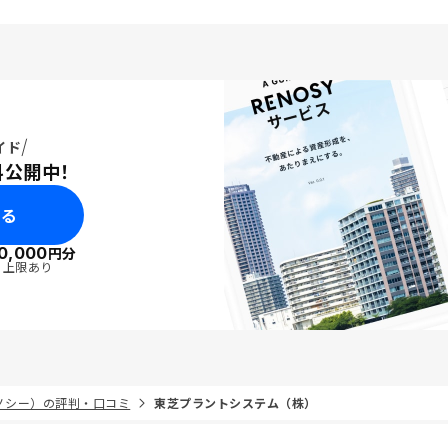
イド
料公開中！
みる
0,000
円分
・上限あり
リノシー）の評判・口コミ
東芝プラントシステム（株）