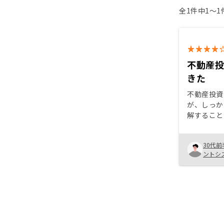
全1件中1〜
不動産
きた
不動産投資
が、しっか
解すること
ができた。
しなども考
30代前
で、まずは
ントシ
いいと思い
無かったの