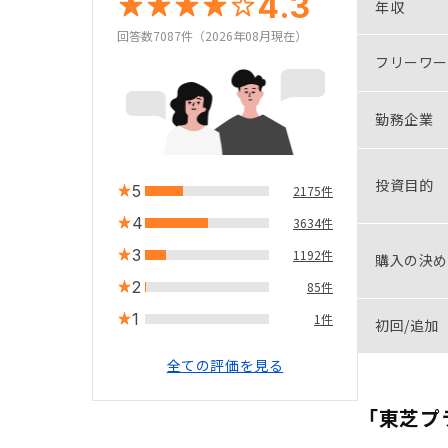
4.3
年収
回答数7087件（2026年08月現在）
フリーワー
勤務企業
投資目的
5
2175件
4
3634件
3
1192件
購入の決め
2
85件
1
1件
初回/追加
全ての評価を見る
「東芝プ