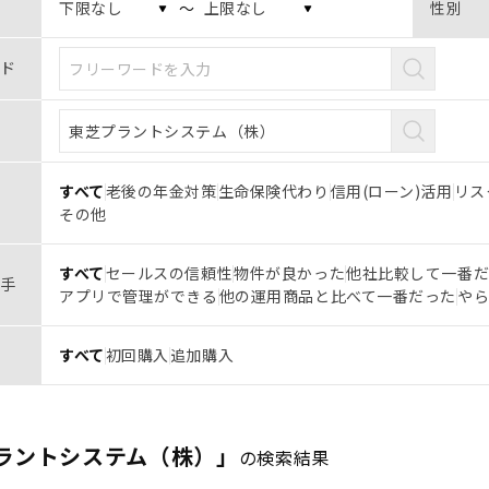
〜
性別
ド
すべて
老後の年金対策
生命保険代わり
信用(ローン)活用
リス
その他
すべて
セールスの信頼性
物件が良かった
他社比較して一番
手
アプリで管理ができる
他の運用商品と比べて一番だった
や
すべて
初回購入
追加購入
ラントシステム（株）」
の検索結果