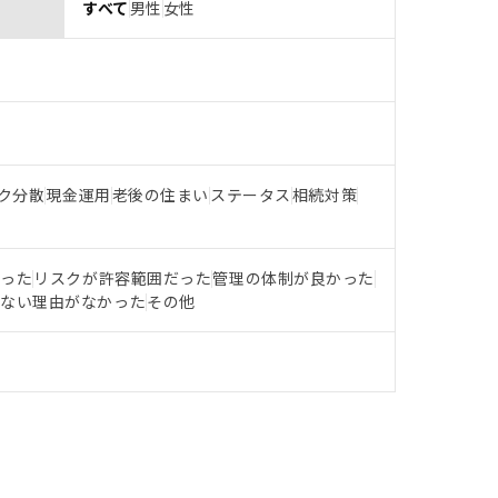
すべて
男性
女性
ク分散
現金運用
老後の住まい
ステータス
相続対策
だった
リスクが許容範囲だった
管理の体制が良かった
らない理由がなかった
その他