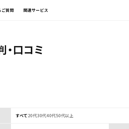
るご質問
関連サービス
判・口コミ
すべて
20代
30代
40代
50代以上