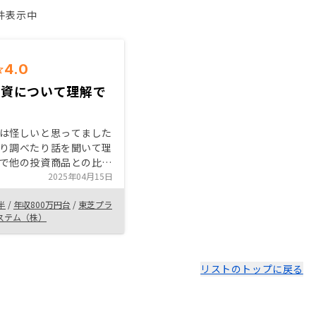
1件表示中
4.0
投資について理解で
は怪しいと思ってました
り調べたり話を聞いて理
で他の投資商品との比較
 その上で、今後の見通
2025年04月15日
えるきっかけになったの
半
/
年収800万円台
/
東芝プラ
話を聞いてみるだけでも
ステム（株）
ます。 しつこい勧誘は
で良かったです。
リストのトップに戻る