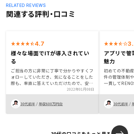
RELATED REVIEWS
関連する評判・口コミ
4.7
3
様々な場面でITが導入されてい
アプリで管
る
魅力
ご担当の方に非常に丁寧で分かりやすくフ
初めての不動
ォローしていただき、気になることをした
件の管理体制
際も、率直に答えていただけたので、安心
一貫してREN
出来ました。購入した物件の状況をアプリ
2022年01月08日
ム面でとても
で管理出来るところもとても便利に感じま
プリで管理で
す。様々な場面でITが導入されており、今
た、不動産も
30代前半
/
年収600万円台
30代前半
/
後、さらにサービスが拡充されていく期待
しております
が持てました。
が、RENOS
ると割高であ
ますが…）キ
30代の口コミをもっと見る
なることがほ