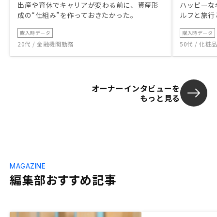
出産や育休でキャリアが変わる前に、資産形
ハッピーな
成の“仕組み”を作っておきたかった。
ルフと旅行
購入時データ
購入時データ
20代 / 金融機関勤務
50代 / 化
オーナーインタビューを
もっと見る
MAGAZINE
編集部おすすめ記事