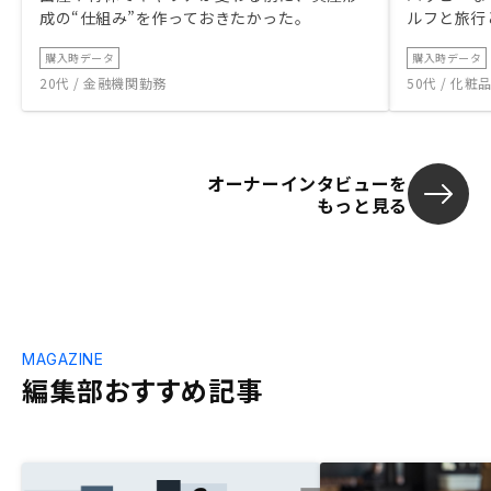
成の“仕組み”を作っておきたかった。
ルフと旅行
購入時データ
購入時データ
20代 / 金融機関勤務
50代 / 化
オーナーインタビューを
もっと見る
MAGAZINE
編集部おすすめ記事