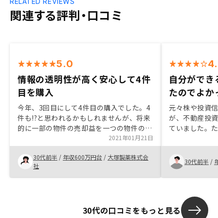
RELATED REVIEWS
関連する評判・口コミ
5.0
4
情報の透明性が高く安心して4件
自分ができ
目を購入
たのでよか
今年、3回目にして4件目の購入でした。4
元々株や投資
件も!?と思われるかもしれませんが、将来
が、不動産投
的に一部の物件の売却益を一つの物件の繰
ていました。
り上げ返済に充てることで、完済物件の早
2021年01月21日
に説明を受け
期獲得を目指しているので、ローン枠を最
分がよくわか
30代前半
/
年収600万円台
/
大塚製薬株式会
大限活用した結果であり、決して押し売り
わかりました
30代前半
/
社
されてるわけではありません(笑)。 私が
GAさんを選び続ける理由は他社と比較し
て情報の透明性が高いからです。 今回は
ローン枠が限られた中でより理想に近い物
30代の口コミをもっと見る
件を選定するにあたり、担当エージェント