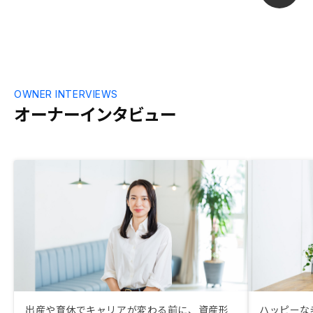
さんに地域情報はもちろん、他社では教え
てくれなかった物件の確認すべきポイント
についても、納得のいく物件が見つかるま
で一つ一つ丁寧に確認してもらえました!
また、この視点は比較検討していた他社の
物件の吟味にも役立ちました(笑) やっぱり
GAさんで!と安心して選べるのは、いつも
OWNER INTERVIEWS
親身になってサポートしてくれる担当エー
オーナーインタビュー
ジェントさんのおかげで、本当に感謝して
ます。初回購入から半年ほどが経ちました
が、その短い間でも、契約に関する細かな
部分の改善もしかりですが、いつも利用す
るアプリ(OWNER by RENOSY)で出来るこ
とも増えて、より良くなっていっていると
実感しています。 このアンケートのペー
ジも改善されて見やすくなりましたが、強
いて言うなら「役に立った」のボタンがあ
るともっと良くなると思いました。 これ
からもよろしくお願いいたします!
出産や育休でキャリアが変わる前に、資産形
ハッピーな