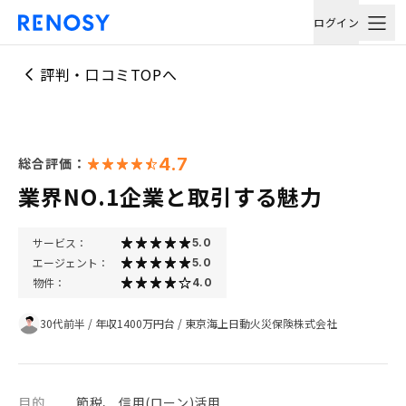
ログイン
評判・口コミTOPへ
4.7
総合評価：
業界NO.1企業と取引する魅力
サービス：
5.0
エージェント：
5.0
物件：
4.0
30代前半
/
年収1400万円台
/
東京海上日動火災保険株式会社
目的
節税、 信用(ローン)活用