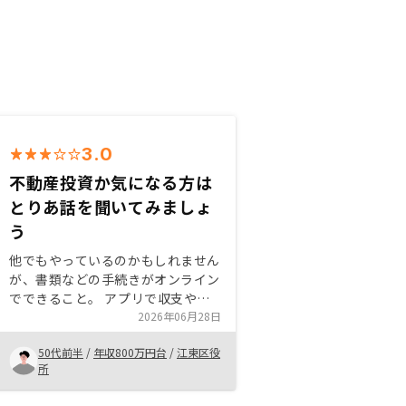
3.0
不動産投資か気になる方は
とりあ話を聞いてみましょ
う
他でもやっているのかもしれません
が、書類などの手続きがオンライン
でできること。 アプリで収支や確
定申告の資料作成などが簡単にでき
2026年06月28日
るのは、余計な事務負担が無くて良
50代前半
/
年収800万円台
/
江東区役
いかと思います。 不動産投資に怪
所
しさや不安があるならば、担当の方
と納得いくまで良く話せば良いと思