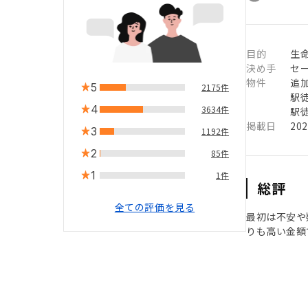
目的
生
決め手
セ
物件
追
5
2175件
駅徒
4
3634件
駅徒
掲載日
20
3
1192件
2
85件
1
1件
総評
全ての評価を見る
最初は不安や
りも高い金額