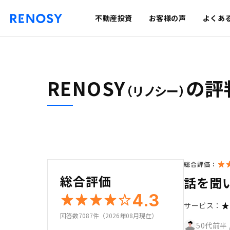
不動産投資
お客様の声
よくあ
RENOSY
の評
（リノシー）
総合評価：
総合評価
話を聞
4.3
サービス：
回答数7087件（2026年08月現在）
50代前半