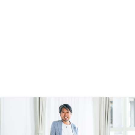
。 人生変わりますよ。
り、高償却による初年度からの確か
な節税効果に納得したことが決め手
となりました。不動産所得の通算に
より配偶者控除の復活等で所得税の
還付が得られるシミュレーション提
示を積極的にしてはどうか