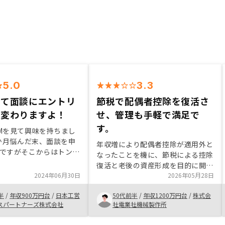
5.0
3.3
って面談にエントリ
節税で配偶者控除を復活さ
生変わりますよ！
せ、管理も手軽で満足で
す。
Mを見て興味を持ちまし
3か月悩んだ末、面談を申
年収増により配偶者控除が適用外と
ですがそこからはトント
なったことを機に、節税による控除
が進み、今では5物件所
復活と老後の資産形成を目的に開始
す。 不動産投資を始め
2024年06月30日
しました。 RENOSYを選んだ理由
2026年05月28日
後資金の不安が無くなり
は、検討した物件が兵庫駅徒歩3分
になりました。 ご購入
半
/
年収900万円台
/
日本工営
50代前半
/
年収1200万円台
/
株式会
と資産性が高く、キャンペーンによ
いる方、不安はあると思
スパートナーズ株式会社
社電業社機械製作所
り管理費を抑えられた点です。さら
先ずは面談を申し込んで
にアプリ等での物件管理が手軽であ