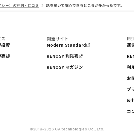
リノシー）の評判・口コミ
話を聞いて安心できるところが多かったです。
ビス
関連サイト
RE
産投資
Modern Standard
運
産売却
RENOSY 利諾喜
RE
RENOSY マガジン
利
お
プ
反
コ
©︎2018-2026 GA technologies Co., Ltd.