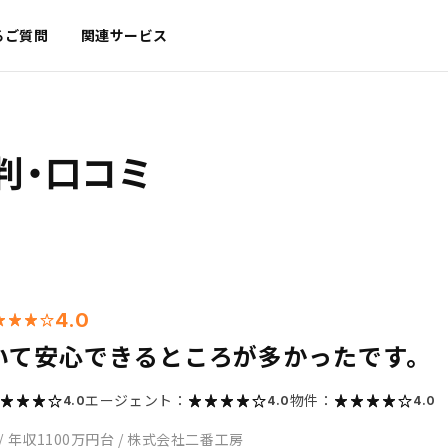
るご質問
関連サービス
判・口コミ
4.0
いて安心できるところが多かったです。
エージェント：
物件：
4.0
4.0
4.0
/
年収1100万円台
/
株式会社二番工房