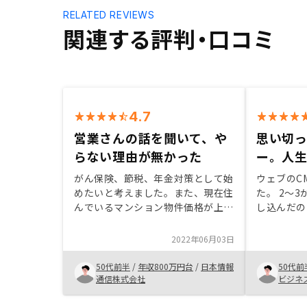
RELATED REVIEWS
関連する評判・口コミ
4.7
営業さんの話を聞いて、や
思い切
らない理由が無かった
ー。人
がん保険、節税、年金対策として始
ウェブのC
めたいと考えました。また、現在住
た。 2〜
んでいるマンション物件価格が上が
し込んだの
っていたことも理由の一つです。
ン拍子で話
様々な物件や他社複数社との比較の
有していま
2022年06月03日
結果、物件及びサービスにおいて納
た事で、老
得のいくご提案をいただき決断に至
精神的に楽
50代前半
/
年収800万円台
/
日本情報
50代前
りました。 今では一度決めかけた
を検討して
通信株式会社
ビジネ
他社関西物件において、考え直すキ
いますが、