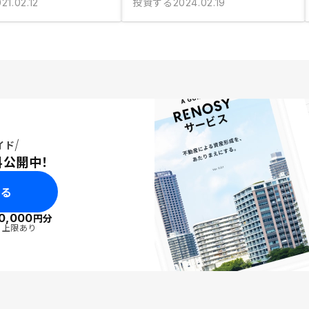
投資する
21.02.12
2024.02.19
イド
料公開中！
みる
0,000
円分
・上限あり