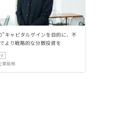
の”キャピタルゲインを目的に、不
でより戦略的な分散投資を
ータ
IT企業勤務