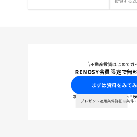
投資する
20
不動産投資はじめてガ
RENOSY会員限定で無
まずは資料をみて
※
初回面談で
ポイント
5
PayPay
プレゼント適用条件詳細
※条件