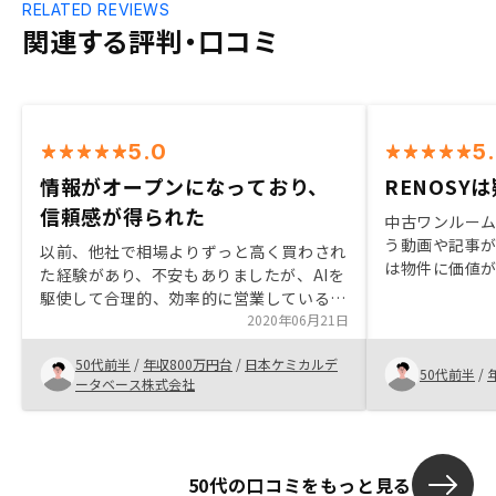
RELATED REVIEWS
関連する評判・口コミ
5.0
5
情報がオープンになっており、
RENOSY
信頼感が得られた
中古ワンルー
う動画や記事
以前、他社で相場よりずっと高く買わされ
は物件に価値
た経験があり、不安もありましたが、AIを
らば当てはま
駆使して合理的、効率的に営業しているこ
した。良いこ
と、仕入れ価格なども教えていただき、説
2020年06月21日
が、そこは自
明を受けていくうちに信頼感が持てたの
今51歳。フル
50代前半
/
年収800万円台
/
日本ケミカルデ
で、安心して購入することができました。
50代前半
/
る最後の機会
ータベース株式会社
すぐには思いつきません。
とつでした。 
くテクノジー
方も複数物件
安心材料でし
50代の口コミをもっと見る