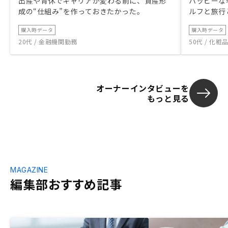
出産や育休でキャリアが変わる前に、資産形
ハッピーな
成の“仕組み”を作っておきたかった。
ルフと旅行
購入時データ
購入時データ
20代 / 金融機関勤務
50代 / 化
オーナーインタビューを
もっと見る
MAGAZINE
編集部おすすめ記事