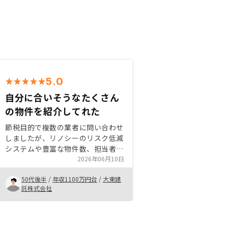
5.0
自分に合いそうなたくさん
の物件を紹介してれた
節税目的で複数の業者に問い合わせ
しましたが、リノシーのリスク低減
システムや豊富な物件数、担当者の
分かり易い説明が良かったので、今
2026年06月10日
回初契約となりました。 今後も必
50代後半
/
年収1100万円台
/
大東建
要に応じてリノシーで物件を増やし
託株式会社
ていきたいと思います。