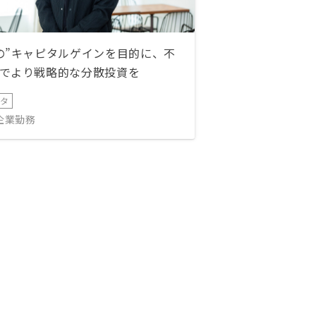
の”キャピタルゲインを目的に、不
でより戦略的な分散投資を
ータ
IT企業勤務