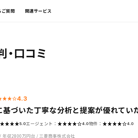
るご質問
関連サービス
判・口コミ
4.3
に基づいた丁寧な分析と提案が優れてい
エージェント：
物件：
5.0
4.0
4.0
/
年収2800万円台
/
三菱商事株式会社