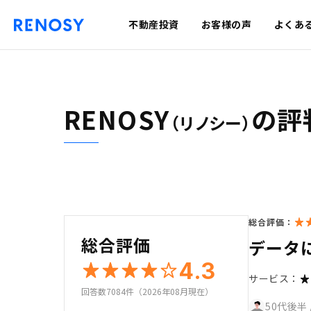
不動産投資
お客様の声
よくあ
RENOSY
の評
（リノシー）
総合評価：
総合評価
データ
4.3
サービス：
回答数7084件（2026年08月現在）
50代後半