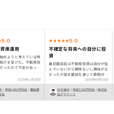
5.0
5.0
の資産運用
不確定な将来への自分に投
資
始めようと考えている時
紹介を受けた。不動産投
最初面談前は不動産投資は自分が住
だったので不安があった
んでいないから関係ないし興味がな
の方が丁寧に説明して頂
かったが話を面談を通じて節税対
、仕組みを理解できた事
2023年11月26日
策、将来への投資をわかりやすく説
2026年04月25日
きっかけとなった。周り
明してくれたので2回目の面談で購
是非勧めたいと思いま
半
/
年収1400万円台
/
豊田通
50代後半
/
年収1200万円台
/
株式会
入を決断しました。手続きもサポー
会社
社グラフィコ
トメンバーからアドバイスがあり困
らなかったです。 この事をきっか
けにパーティーで普段会えない方と
の情報交換出来るのも良いと思い、