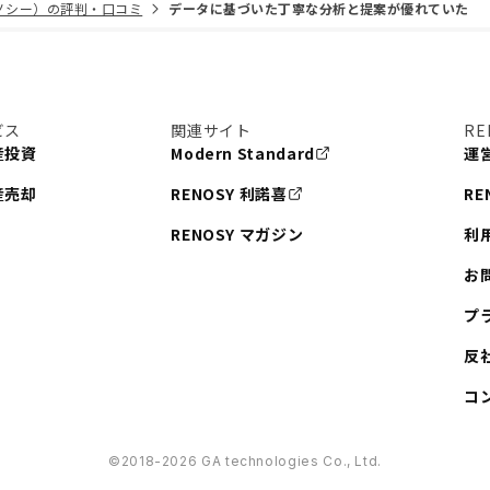
リノシー）の評判・口コミ
データに基づいた丁寧な分析と提案が優れていた
ビス
関連サイト
RE
産投資
Modern Standard
運
産売却
RENOSY 利諾喜
RE
RENOSY マガジン
利
お
プ
反
コ
©︎2018-2026 GA technologies Co., Ltd.