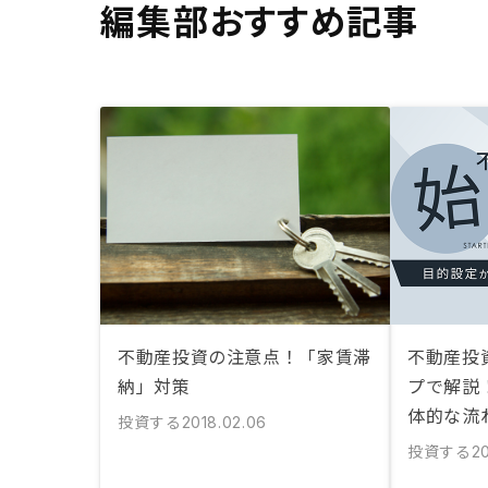
編集部おすすめ記事
不動産投資の注意点！「家賃滞
不動産投
納」対策
プで解説
体的な流
投資する
2018.02.06
投資する
2