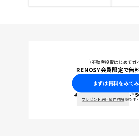
不動産投資はじめてガ
RENOSY会員限定で無
まずは資料をみて
※
初回面談で
ポイント
5
PayPay
プレゼント適用条件詳細
※条件