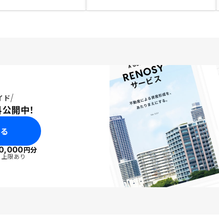
イド
料公開中！
みる
0,000
円分
・上限あり