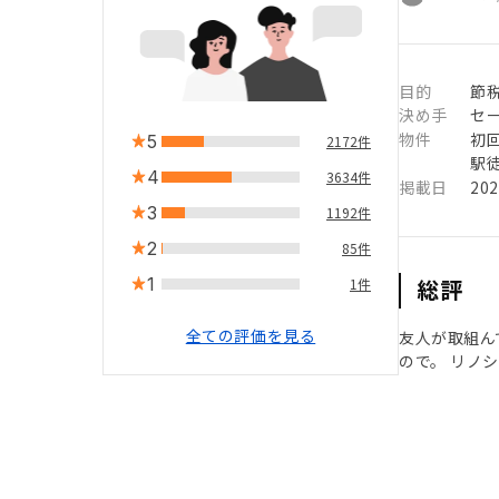
目的
節
決め手
セ
物件
初
5
2172件
駅徒
4
3634件
掲載日
20
3
1192件
2
85件
1
総評
1件
全ての評価を見る
友人が取組ん
ので。 リノ