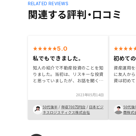
RELATED REVIEWS
関連する評判・口コミ
5.0
私でもできました。
初めて
知人の紹介で不動産投資のことを知
資産運用を
りました。当初は、リスキーな投資
に友人から
と思っていましたが、お話を聞くう
資は初めて
ちにできるかもしれないという考え
が、担当者
になってきました。たまたま良い物
いたお陰で
2023年05月14日
件に出会えたので決めました。 購
で、始める
入を検討されている方は、急がずに
の友人にも
50代後半
/
年収700万円台
/
日本ビジ
50代後
いい物件を探すのが良いかと思いま
す。
ネスロジスティクス株式会社
商株式
す。プランニングの資料でわかりづ
らい所があります。細かいバージョ
ンと、シンプルで見やすいバージョ